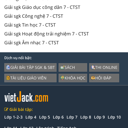
Giải sgk Giáo dục công dân 7 - CTST
Giải sgk Công nghệ 7 - CTST
Giải sgk Tin học 7 - CTST
Giải sgk Hoạt động trải nghiệm 7 - CTST
Giải sgk Âm nhạc 7 - CTST
Dịch vụ nổi bật:
GIẢI BÀI TẬP SGK & SBT
SÁCH
THI ONLINE
TÀI LIỆU GIÁO VIÊN
KHÓA HỌC
HỎI ĐÁP
Giải bài tập:
Lớp 1-2-3
Lớp 4
Lớp 5
Lớp 6
Lớp 7
Lớp 8
Lớp 9
Lớp 10