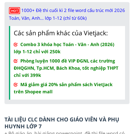
1000+ Đề thi cuối kì 2 file word cấu trúc mới 2026
HOT
Toán, Văn, Anh... lớp 1-12 (chỉ từ 60k)
Các sản phẩm khác của Vietjack:
Combo 3 khóa học Toán - Văn - Anh (2026)
lớp 1-12 chỉ với 250k
Phòng luyện 1000 đề VIP ĐGNL các trường
ĐHQGHN, Tp.HCM, Bách Khoa, tốt nghiệp THPT
chỉ với 399k
Mã giảm giá 20% sản phẩm sách VietJack
trên Shopee mall
TÀI LIỆU CLC DÀNH CHO GIÁO VIÊN VÀ PHỤ
HUYNH LỚP 7
+ Bộ giáo án, bài giảng powerpoint, đề thi file word có