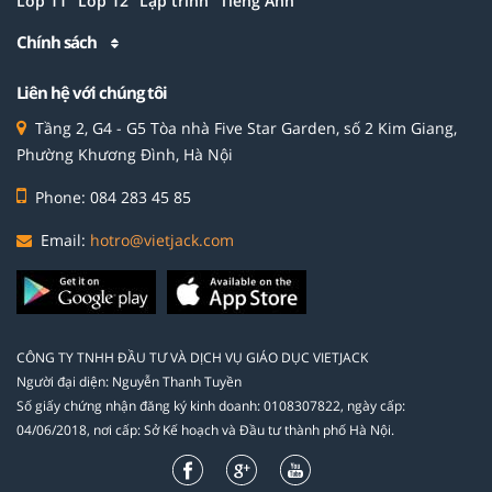
Lớp 11
Lớp 12
Lập trình
Tiếng Anh
Chính sách
Liên hệ với chúng tôi
Tầng 2, G4 - G5 Tòa nhà Five Star Garden, số 2 Kim Giang,
Phường Khương Đình, Hà Nội
Phone: 084 283 45 85
Email:
hotro@vietjack.com
CÔNG TY TNHH ĐẦU TƯ VÀ DỊCH VỤ GIÁO DỤC VIETJACK
Người đại diện: Nguyễn Thanh Tuyền
Số giấy chứng nhận đăng ký kinh doanh: 0108307822, ngày cấp:
04/06/2018, nơi cấp: Sở Kế hoạch và Đầu tư thành phố Hà Nội.