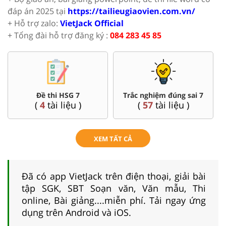
đáp án 2025 tại
https://tailieugiaovien.com.vn/
+ Hỗ trợ zalo:
VietJack Official
+ Tổng đài hỗ trợ đăng ký :
084 283 45 85
Đề thi HSG 7
Trắc nghiệm đúng sai 7
(
4
tài liệu )
(
57
tài liệu )
XEM TẤT CẢ
Đã có app VietJack trên điện thoại, giải bài
tập SGK, SBT Soạn văn, Văn mẫu, Thi
online, Bài giảng....miễn phí. Tải ngay ứng
dụng trên Android và iOS.