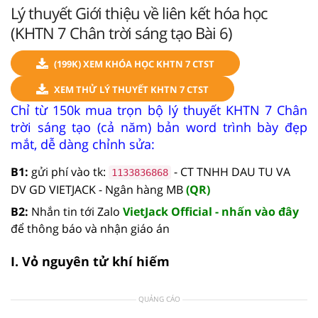
Lý thuyết Giới thiệu về liên kết hóa học
(KHTN 7 Chân trời sáng tạo Bài 6)
(199K) XEM KHÓA HỌC KHTN 7 CTST
XEM THỬ LÝ THUYẾT KHTN 7 CTST
Chỉ từ 150k mua trọn bộ lý thuyết KHTN 7 Chân
trời sáng tạo (cả năm) bản word trình bày đẹp
mắt, dễ dàng chỉnh sửa:
B1:
gửi phí vào tk:
- CT TNHH DAU TU VA
1133836868
DV GD VIETJACK - Ngân hàng MB
(QR)
B2:
Nhắn tin tới Zalo
VietJack Official - nhấn vào đây
để thông báo và nhận giáo án
I. Vỏ nguyên tử khí hiếm
QUẢNG CÁO