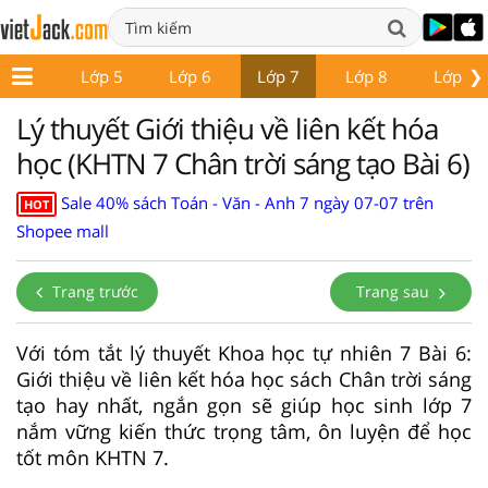
❯
Lớp 4
Lớp 5
Lớp 6
Lớp 7
Lớp 8
Lớp 9
Lý thuyết Giới thiệu về liên kết hóa
học (KHTN 7 Chân trời sáng tạo Bài 6)
Sale 40% sách Toán - Văn - Anh 7 ngày 07-07 trên
HOT
Shopee mall
Trang trước
Trang sau
Với tóm tắt lý thuyết Khoa học tự nhiên 7 Bài 6:
Giới thiệu về liên kết hóa học sách Chân trời sáng
tạo hay nhất, ngắn gọn sẽ giúp học sinh lớp 7
nắm vững kiến thức trọng tâm, ôn luyện để học
tốt môn KHTN 7.