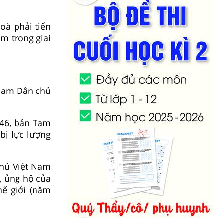
oà phải tiến
m trong giai
 Nam Dân chủ
946, bản Tạm
bị lực lượng
phủ Việt Nam
, ủng hộ của
hế giới (năm