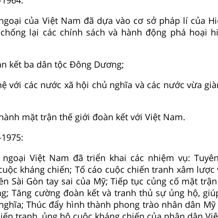
ngoại của Việt Nam đã dựa vào cơ sở pháp lí của Hi
 chống lại các chính sách và hành động phá hoại h
àn kết ba dân tộc Đông Dương;
ệ với các nước xã hội chủ nghĩa và các nước vừa gi
hành mặt trận thế giới đoàn kết với Việt Nam.
-1975:
 ngoại Việt Nam đã triển khai các nhiệm vụ: Tuyên
cuộc kháng chiến; Tố cáo cuộc chiến tranh xâm lược v
n Sài Gòn tay sai của Mỹ; Tiếp tục củng cố mặt trận
; Tăng cường đoàn kết và tranh thủ sự ủng hộ, giú
 nghĩa; Thúc đẩy hình thành phong trào nhân dân Mỹ
hiến tranh, ủng hộ cuộc kháng chiến của nhân dân Vi