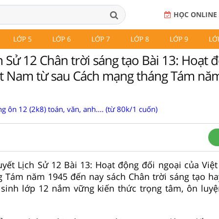
HỌC ONLINE
LỚP 5
LỚP 6
LỚP 7
LỚP 8
LỚP 9
LỚ
h Sử 12 Chân trời sáng tạo Bài 13: Hoạt 
ệt Nam từ sau Cách mạng tháng Tám nă
g ôn 12 (2k8) toán, văn, anh.... (từ 80k/1 cuốn)
huyết Lịch Sử 12 Bài 13: Hoạt động đối ngoại của Việ
 Tám năm 1945 đến nay sách Chân trời sáng tạo ha
 sinh lớp 12 nắm vững kiến thức trọng tâm, ôn luyệ