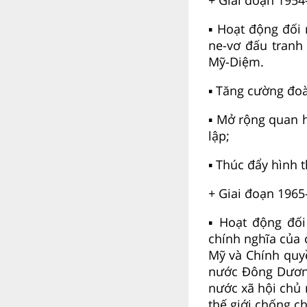
▪ Hoạt động đối 
ne-vơ đấu tranh
Mỹ-Diệm.
▪ Tăng cường đo
▪ Mở rộng quan h
lập;
▪ Thúc đẩy hình t
+ Giai đoạn 1965
▪ Hoạt động đối
chính nghĩa của 
Mỹ và Chính quyề
nước Đông Dương
nước xã hội chủ
thế giới chống c