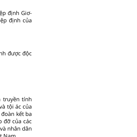
ệp định Giơ-
iệp định của
ành được độc
 truyền tính
à tội ác của
 đoàn kết ba
p đỡ của các
 và nhân dân
ệt Nam.