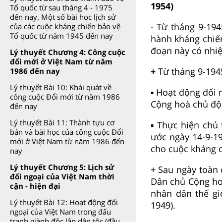
1954)
Tổ quốc từ sau tháng 4 - 1975
đến nay. Một số bài học lịch sử
- Từ tháng 9-19
của các cuộc kháng chiến bảo vệ
Tổ quốc từ năm 1945 đến nay
hành kháng chiế
đoạn này có nhiệ
Lý thuyết Chương 4: Công cuộc
đổi mới ở Việt Nam từ năm
+
Từ tháng 9-194
1986 đến nay
Lý thuyết Bài 10: Khái quát về
▪ Hoạt động đối
công cuộc Đổi mới từ năm 1986
Cộng hoà chủ độn
đến nay
Lý thuyết Bài 11: Thành tựu cơ
▪ Thực hiện chủ 
bản và bài học của công cuộc Đổi
ước ngày 14-9-19
mới ở Việt Nam từ năm 1986 đến
cho cuộc kháng c
nay
Lý thuyết Chương 5: Lịch sử
+ Sau ngày toàn
đối ngoại của Việt Nam thời
Dân chủ Cộng hoà
cận - hiện đại
nhân dân thế gi
Lý thuyết Bài 12: Hoạt động đối
1949).
ngoại của Việt Nam trong đấu
tranh giành độc lập dân tộc (đầu