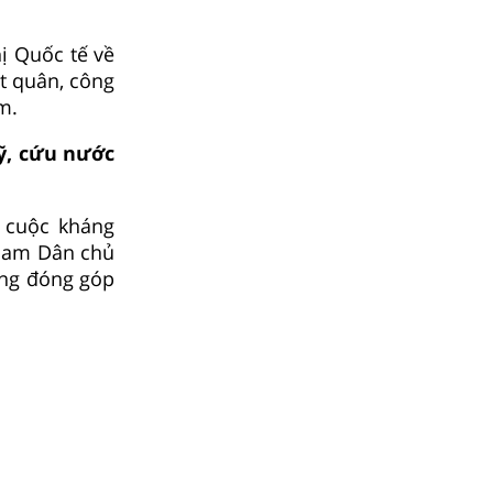
ị Quốc tế về
t quân, công
m.
ỹ, cứu nước
 cuộc kháng
 Nam Dân chủ
ững đóng góp