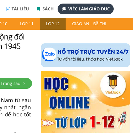
TÀI LIỆU
SÁCH
VIỆC LÀM GIÁO DỤC
P 10
LỚP 11
LỚP 12
GIÁO ÁN - ĐỀ THI
động đối
m 1945
Trang sau
t Nam từ sau
y nhất, ngắn
n để học tốt