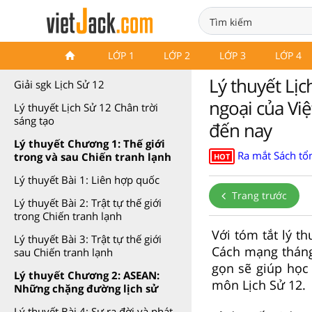
Lý thuyết Lịch Sử 12 Chân trời
LỚP 1
LỚP 2
LỚP 3
LỚP 4
sáng tạo
Lý thuyết Lịc
Giải sgk Lịch Sử 12
ngoại của Vi
Lý thuyết Lịch Sử 12 Chân trời
sáng tạo
đến nay
Lý thuyết Chương 1: Thế giới
Ra mắt Sách tổn
trong và sau Chiến tranh lạnh
HOT
Lý thuyết Bài 1: Liên hợp quốc
Trang trước
Lý thuyết Bài 2: Trật tự thế giới
trong Chiến tranh lạnh
Với tóm tắt lý t
Lý thuyết Bài 3: Trật tự thế giới
Cách mạng tháng
sau Chiến tranh lạnh
gọn sẽ giúp học
Lý thuyết Chương 2: ASEAN:
môn Lịch Sử 12.
Những chặng đường lịch sử
Lý thuyết Bài 4: Sự ra đời và phát