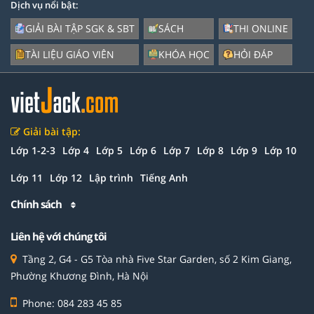
Dịch vụ nổi bật:
GIẢI BÀI TẬP SGK & SBT
SÁCH
THI ONLINE
TÀI LIỆU GIÁO VIÊN
KHÓA HỌC
HỎI ĐÁP
Giải bài tập:
Lớp 1-2-3
Lớp 4
Lớp 5
Lớp 6
Lớp 7
Lớp 8
Lớp 9
Lớp 10
Lớp 11
Lớp 12
Lập trình
Tiếng Anh
Chính sách
Liên hệ với chúng tôi
Tầng 2, G4 - G5 Tòa nhà Five Star Garden, số 2 Kim Giang,
Phường Khương Đình, Hà Nội
Phone: 084 283 45 85