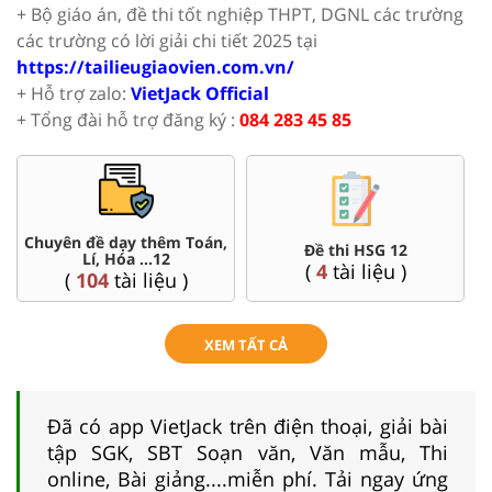
+ Bộ giáo án, đề thi tốt nghiệp THPT, DGNL các trường
các trường có lời giải chi tiết 2025 tại
https://tailieugiaovien.com.vn/
+ Hỗ trợ zalo:
VietJack Official
+ Tổng đài hỗ trợ đăng ký :
084 283 45 85
Chuyên đề dạy thêm Toán,
Đề thi HSG 12
Lí, Hóa ...12
(
4
tài liệu )
(
104
tài liệu )
XEM TẤT CẢ
Đã có app VietJack trên điện thoại, giải bài
tập SGK, SBT Soạn văn, Văn mẫu, Thi
online, Bài giảng....miễn phí. Tải ngay ứng