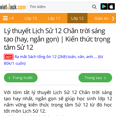
❯
Lớp 9
Lớp 10
Lớp 11
Lớp 12
Giáo án - Đề
Lý thuyết Lịch Sử 12 Chân trời sáng
tạo (hay, ngắn gọn) | Kiến thức trọng
tâm Sử 12
Ra mắt Sách tổng ôn 12 (2k8) toán, văn, anh.... (từ
HOT
80k/1 cuốn)
Trang trước
Trang sau
Với tóm tắt lý thuyết Lịch Sử 12 Chân trời sáng
tạo hay nhất, ngắn gọn sẽ giúp học sinh lớp 12
nắm vững kiến thức trọng tâm Sử 12 từ đó học
tốt môn Lịch Sử 12.