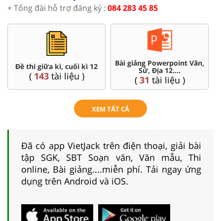
+ Tổng đài hỗ trợ đăng ký :
084 283 45 85
Chuyên đề dạy thêm Toán,
Đề thi HSG 12
Lí, Hóa ...12
(
4
tài liệu )
(
104
tài liệu )
XEM TẤT CẢ
Đã có app VietJack trên điện thoại, giải bài
tập SGK, SBT Soạn văn, Văn mẫu, Thi
online, Bài giảng....miễn phí. Tải ngay ứng
dụng trên Android và iOS.