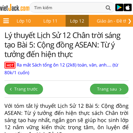
❯
 9
Lớp 10
Lớp 11
Lớp 12
Giáo án - Đề thi
Lý thuyết Lịch Sử 12 Chân trời sáng
tạo Bài 5: Cộng đồng ASEAN: Từ ý
tưởng đến hiện thực
Ra mắt Sách tổng ôn 12 (2k8) toán, văn, anh.... (từ
HOT
80k/1 cuốn)
Trang trước
Trang sau
Với tóm tắt lý thuyết Lịch Sử 12 Bài 5: Cộng đồng
ASEAN: Từ ý tưởng đến hiện thực sách Chân trời
sáng tạo hay nhất, ngắn gọn sẽ giúp học sinh lớp
12 nắm vững kiến thức trọng tâm, ôn luyện để