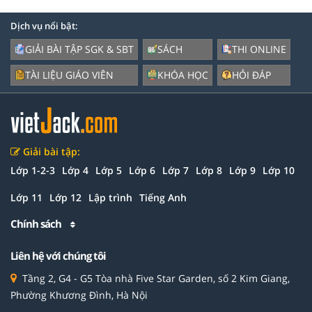
Dịch vụ nổi bật:
GIẢI BÀI TẬP SGK & SBT
SÁCH
THI ONLINE
TÀI LIỆU GIÁO VIÊN
KHÓA HỌC
HỎI ĐÁP
Giải bài tập:
Lớp 1-2-3
Lớp 4
Lớp 5
Lớp 6
Lớp 7
Lớp 8
Lớp 9
Lớp 10
Lớp 11
Lớp 12
Lập trình
Tiếng Anh
Chính sách
Liên hệ với chúng tôi
Tầng 2, G4 - G5 Tòa nhà Five Star Garden, số 2 Kim Giang,
Phường Khương Đình, Hà Nội