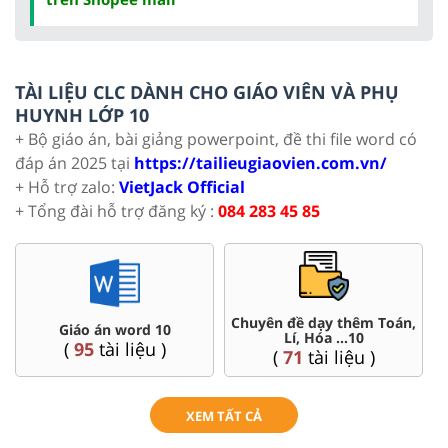
TÀI LIỆU CLC DÀNH CHO GIÁO VIÊN VÀ PHỤ
HUYNH LỚP 10
+ Bộ giáo án, bài giảng powerpoint, đề thi file word có
đáp án 2025 tại
https://tailieugiaovien.com.vn/
+ Hỗ trợ zalo:
VietJack Official
+ Tổng đài hỗ trợ đăng ký :
084 283 45 85
Chuyên đề dạy thêm Toán,
Giáo án word 10
Lí, Hóa ...10
(
95
tài liệu )
(
71
tài liệu )
XEM TẤT CẢ