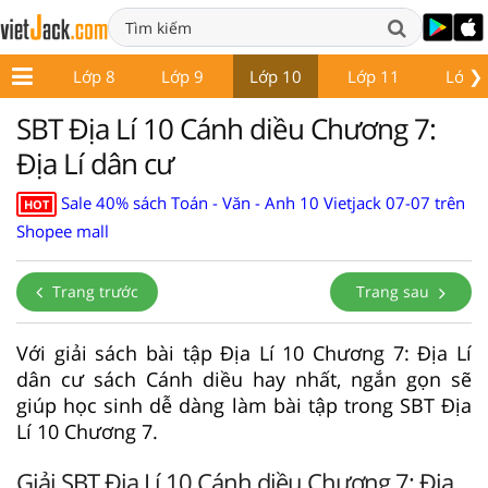
❯
ớp 7
Lớp 8
Lớp 9
Lớp 10
Lớp 11
Lớp 
SBT Địa Lí 10 Cánh diều Chương 7:
Địa Lí dân cư
Sale 40% sách Toán - Văn - Anh 10 Vietjack 07-07 trên
HOT
Shopee mall
Trang trước
Trang sau
Với giải sách bài tập Địa Lí 10 Chương 7: Địa Lí
dân cư sách Cánh diều hay nhất, ngắn gọn sẽ
giúp học sinh dễ dàng làm bài tập trong SBT Địa
Lí 10 Chương 7.
Giải SBT Địa Lí 10 Cánh diều Chương 7: Địa