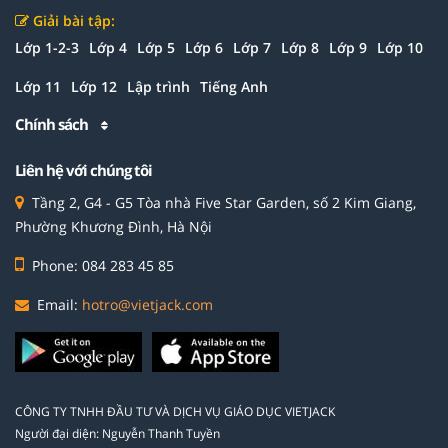
Giải bài tập:
Lớp 1-2-3
Lớp 4
Lớp 5
Lớp 6
Lớp 7
Lớp 8
Lớp 9
Lớp 10
Lớp 11
Lớp 12
Lập trình
Tiếng Anh
Chính sách
Liên hệ với chúng tôi
Tầng 2, G4 - G5 Tòa nhà Five Star Garden, số 2 Kim Giang,
Phường Khương Đình, Hà Nội
Phone: 084 283 45 85
Email:
hotro@vietjack.com
CÔNG TY TNHH ĐẦU TƯ VÀ DỊCH VỤ GIÁO DỤC VIETJACK
Người đại diện: Nguyễn Thanh Tuyền