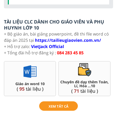
TÀI LIỆU CLC DÀNH CHO GIÁO VIÊN VÀ PHỤ
HUYNH LỚP 10
+ Bộ giáo án, bài giảng powerpoint, đề thi file word có
đáp án 2025 tại
https://tailieugiaovien.com.vn/
+ Hỗ trợ zalo:
VietJack Official
+ Tổng đài hỗ trợ đăng ký :
084 283 45 85
Chuyên đề dạy thêm Toán,
Giáo án word 10
Lí, Hóa ...10
(
95
tài liệu )
(
71
tài liệu )
XEM TẤT CẢ