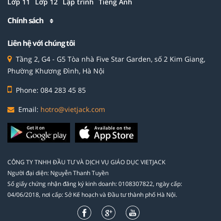
Lớp 11
Lớp 12
Lập trình
Tiếng Anh
Chính sách
Liên hệ với chúng tôi
Tầng 2, G4 - G5 Tòa nhà Five Star Garden, số 2 Kim Giang,
Phường Khương Đình, Hà Nội
Phone: 084 283 45 85
Email:
hotro@vietjack.com
CÔNG TY TNHH ĐẦU TƯ VÀ DỊCH VỤ GIÁO DỤC VIETJACK
Người đại diện: Nguyễn Thanh Tuyền
Số giấy chứng nhận đăng ký kinh doanh: 0108307822, ngày cấp:
04/06/2018, nơi cấp: Sở Kế hoạch và Đầu tư thành phố Hà Nội.