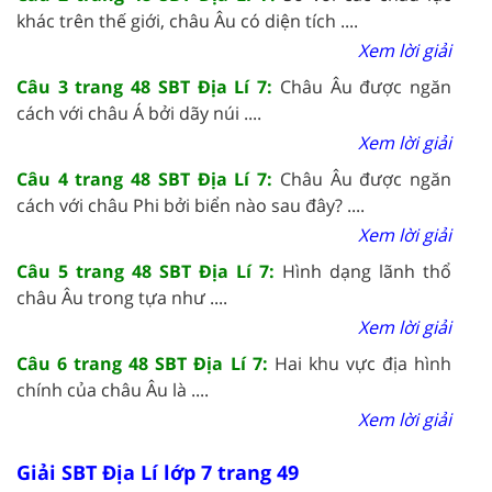
khác trên thế giới, châu Âu có diện tích ....
Xem lời giải
Câu 3 trang 48 SBT Địa Lí 7:
Châu Âu được ngăn
cách với châu Á bởi dãy núi ....
Xem lời giải
Câu 4 trang 48 SBT Địa Lí 7:
Châu Âu được ngăn
cách với châu Phi bởi biển nào sau đây? ....
Xem lời giải
Câu 5 trang 48 SBT Địa Lí 7:
Hình dạng lãnh thổ
châu Âu trong tựa như ....
Xem lời giải
Câu 6 trang 48 SBT Địa Lí 7:
Hai khu vực địa hình
chính của châu Âu là ....
Xem lời giải
Giải SBT Địa Lí lớp 7 trang 49