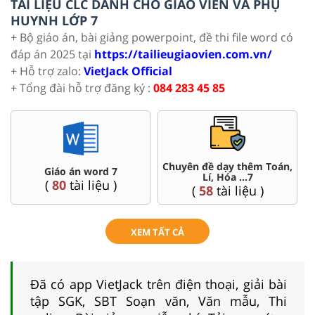
TÀI LIỆU CLC DÀNH CHO GIÁO VIÊN VÀ PHỤ
HUYNH LỚP 7
+ Bộ giáo án, bài giảng powerpoint, đề thi file word có
đáp án 2025 tại
https://tailieugiaovien.com.vn/
+ Hỗ trợ zalo:
VietJack Official
+ Tổng đài hỗ trợ đăng ký :
084 283 45 85
Chuyên đề dạy thêm Toán,
Giáo án word 7
Lí, Hóa ...7
(
80
tài liệu )
(
58
tài liệu )
XEM TẤT CẢ
Đã có app VietJack trên điện thoại, giải bài
tập SGK, SBT Soạn văn, Văn mẫu, Thi