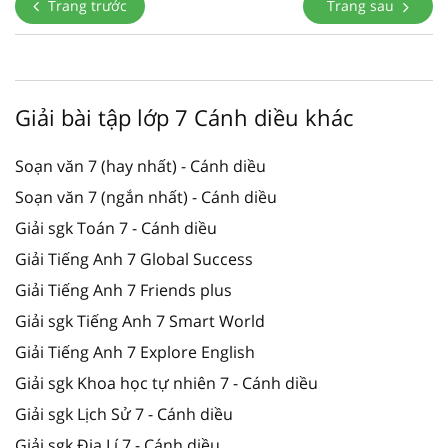
Trang trước
Trang sau
Giải bài tập lớp 7 Cánh diều khác
Soạn văn 7 (hay nhất) - Cánh diều
Soạn văn 7 (ngắn nhất) - Cánh diều
Giải sgk Toán 7 - Cánh diều
Giải Tiếng Anh 7 Global Success
Giải Tiếng Anh 7 Friends plus
Giải sgk Tiếng Anh 7 Smart World
Giải Tiếng Anh 7 Explore English
Giải sgk Khoa học tự nhiên 7 - Cánh diều
Giải sgk Lịch Sử 7 - Cánh diều
Giải sgk Địa Lí 7 - Cánh diều