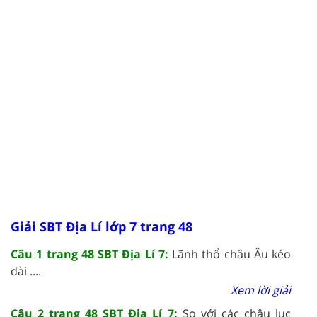
Giải SBT Địa Lí lớp 7 trang 48
Câu 1 trang 48 SBT Địa Lí 7:
Lãnh thổ châu Âu kéo
dài ....
Xem lời giải
Câu 2 trang 48 SBT Địa Lí 7:
So với các châu lục