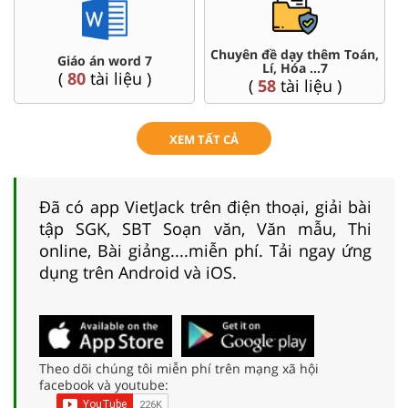
Chuyên đề dạy thêm Toán,
Giáo án word 7
Lí, Hóa ...7
(
80
tài liệu )
(
58
tài liệu )
XEM TẤT CẢ
Đã có app VietJack trên điện thoại, giải bài
tập SGK, SBT Soạn văn, Văn mẫu, Thi
online, Bài giảng....miễn phí. Tải ngay ứng
dụng trên Android và iOS.
Theo dõi chúng tôi miễn phí trên mạng xã hội
facebook và youtube: