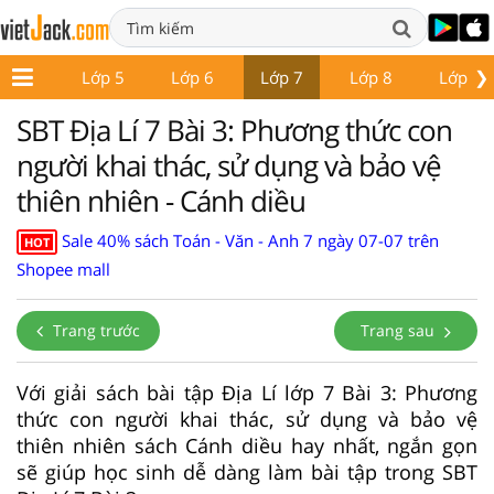
❯
Lớp 4
Lớp 5
Lớp 6
Lớp 7
Lớp 8
Lớp 9
SBT Địa Lí 7 Bài 3: Phương thức con
người khai thác, sử dụng và bảo vệ
thiên nhiên - Cánh diều
Sale 40% sách Toán - Văn - Anh 7 ngày 07-07 trên
HOT
Shopee mall
Trang trước
Trang sau
Với giải sách bài tập Địa Lí lớp 7 Bài 3: Phương
thức con người khai thác, sử dụng và bảo vệ
thiên nhiên sách Cánh diều hay nhất, ngắn gọn
sẽ giúp học sinh dễ dàng làm bài tập trong SBT