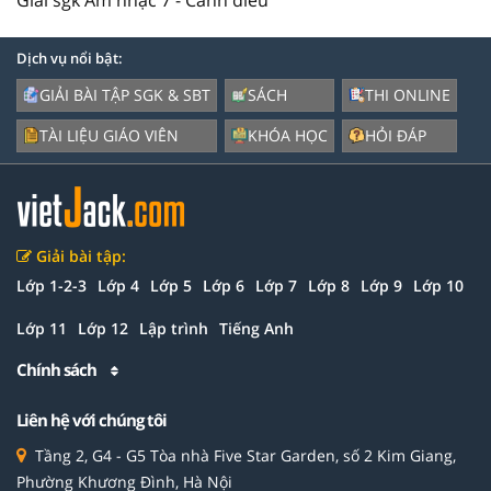
Dịch vụ nổi bật:
GIẢI BÀI TẬP SGK & SBT
SÁCH
THI ONLINE
TÀI LIỆU GIÁO VIÊN
KHÓA HỌC
HỎI ĐÁP
Giải bài tập:
Lớp 1-2-3
Lớp 4
Lớp 5
Lớp 6
Lớp 7
Lớp 8
Lớp 9
Lớp 10
Lớp 11
Lớp 12
Lập trình
Tiếng Anh
Chính sách
Liên hệ với chúng tôi
Tầng 2, G4 - G5 Tòa nhà Five Star Garden, số 2 Kim Giang,
Phường Khương Đình, Hà Nội