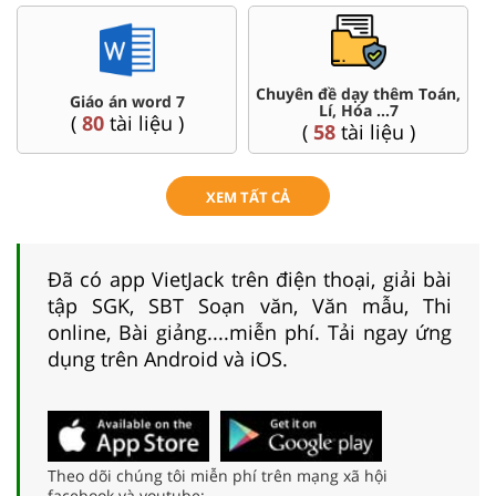
Chuyên đề dạy thêm Toán,
Giáo án word 7
Lí, Hóa ...7
(
80
tài liệu )
(
58
tài liệu )
XEM TẤT CẢ
Đã có app VietJack trên điện thoại, giải bài
tập SGK, SBT Soạn văn, Văn mẫu, Thi
online, Bài giảng....miễn phí. Tải ngay ứng
dụng trên Android và iOS.
Theo dõi chúng tôi miễn phí trên mạng xã hội
facebook và youtube: