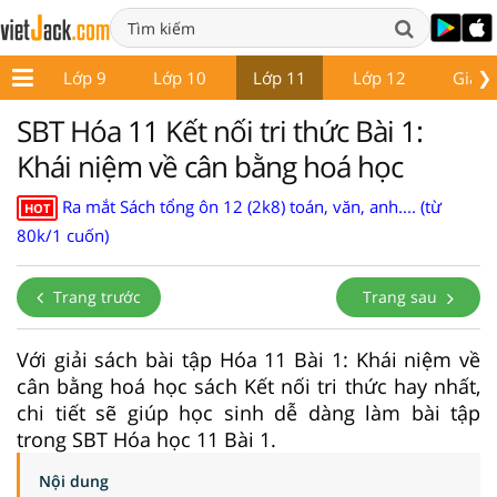
❯
 8
Lớp 9
Lớp 10
Lớp 11
Lớp 12
Giáo 
SBT Hóa 11 Kết nối tri thức Bài 1:
Khái niệm về cân bằng hoá học
Ra mắt Sách tổng ôn 12 (2k8) toán, văn, anh.... (từ
HOT
80k/1 cuốn)
Trang trước
Trang sau
Với giải sách bài tập Hóa 11 Bài 1: Khái niệm về
cân bằng hoá học sách Kết nối tri thức hay nhất,
chi tiết sẽ giúp học sinh dễ dàng làm bài tập
trong SBT Hóa học 11 Bài 1.
Nội dung