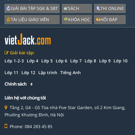
GIẢI BÀI TẬP SGK & SBT
SÁCH
THI ONLINE
TÀI LIỆU GIÁO VIÊN
KHÓA HỌC
HỎI ĐÁP
Giải bài tập:
Lớp 1-2-3
Lớp 4
Lớp 5
Lớp 6
Lớp 7
Lớp 8
Lớp 9
Lớp 10
Lớp 11
Lớp 12
Lập trình
Tiếng Anh
Chính sách
Liên hệ với chúng tôi
Tầng 2, G4 - G5 Tòa nhà Five Star Garden, số 2 Kim Giang,
Phường Khương Đình, Hà Nội
Phone: 084 283 45 85