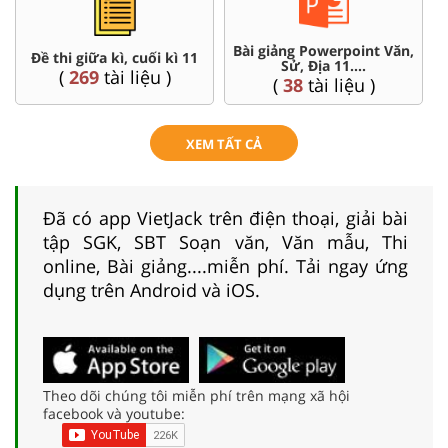
Bài giảng Powerpoint Văn,
Đề thi giữa kì, cuối kì 11
Sử, Địa 11....
(
269
tài liệu )
(
38
tài liệu )
XEM TẤT CẢ
Đã có app VietJack trên điện thoại, giải bài
tập SGK, SBT Soạn văn, Văn mẫu, Thi
online, Bài giảng....miễn phí. Tải ngay ứng
dụng trên Android và iOS.
Theo dõi chúng tôi miễn phí trên mạng xã hội
facebook và youtube: