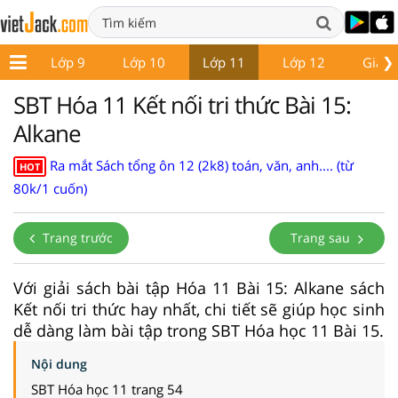
❯
 8
Lớp 9
Lớp 10
Lớp 11
Lớp 12
Giáo 
SBT Hóa 11 Kết nối tri thức Bài 15:
Alkane
Ra mắt Sách tổng ôn 12 (2k8) toán, văn, anh.... (từ
HOT
80k/1 cuốn)
Trang trước
Trang sau
Với giải sách bài tập Hóa 11 Bài 15: Alkane sách
Kết nối tri thức hay nhất, chi tiết sẽ giúp học sinh
dễ dàng làm bài tập trong SBT Hóa học 11 Bài 15.
Nội dung
SBT Hóa học 11 trang 54