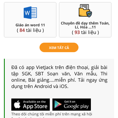
Chuyên đề dạy thêm Toán,
 án word 11
Đề thi 
Lí, Hóa ...11
4
tài liệu )
(
8
tài 
(
93
tài liệu )
XEM TẤT CẢ
Đã có app VietJack trên điện thoại, giải bài
tập SGK, SBT Soạn văn, Văn mẫu, Thi
online, Bài giảng....miễn phí. Tải ngay ứng
dụng trên Android và iOS.
Theo dõi chúng tôi miễn phí trên mạng xã hội