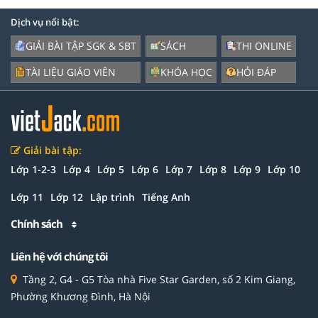
Dịch vụ nổi bật:
GIẢI BÀI TẬP SGK & SBT
SÁCH
THI ONLINE
TÀI LIỆU GIÁO VIÊN
KHÓA HỌC
HỎI ĐÁP
Giải bài tập:
Lớp 1-2-3
Lớp 4
Lớp 5
Lớp 6
Lớp 7
Lớp 8
Lớp 9
Lớp 10
Lớp 11
Lớp 12
Lập trình
Tiếng Anh
Chính sách
Liên hệ với chúng tôi
Tầng 2, G4 - G5 Tòa nhà Five Star Garden, số 2 Kim Giang,
Phường Khương Đình, Hà Nội