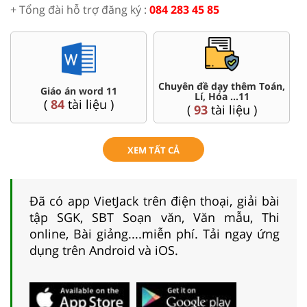
+ Tổng đài hỗ trợ đăng ký :
084 283 45 85
Chuyên đề dạy thêm Toán,
Giáo án word 11
Lí, Hóa ...11
(
84
tài liệu )
(
93
tài liệu )
XEM TẤT CẢ
Đã có app VietJack trên điện thoại, giải bài
tập SGK, SBT Soạn văn, Văn mẫu, Thi
online, Bài giảng....miễn phí. Tải ngay ứng
dụng trên Android và iOS.