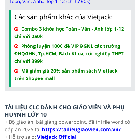
Toán, Văn, Anh... lớp 1-12 (chỉ từ 60k)
Các sản phẩm khác của Vietjack:
Combo 3 khóa học Toán - Văn - Anh lớp 1-12
chỉ với 250k
Phòng luyện 1000 đề VIP ĐGNL các trường
ĐHQGHN, Tp.HCM, Bách Khoa, tốt nghiệp THPT
chỉ với 399k
Mã giảm giá 20% sản phẩm sách VietJack
trên Shopee mall
TÀI LIỆU CLC DÀNH CHO GIÁO VIÊN VÀ PHỤ
HUYNH LỚP 10
+ Bộ giáo án, bài giảng powerpoint, đề thi file word có
đáp án 2025 tại
https://tailieugiaovien.com.vn/
+ Hỗ trợ zalo:
VietJack Official