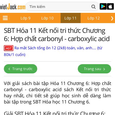
❯
Lớp 8
Lớp 9
Lớp 10
Lớp 11
Lớp 12
Gi
SBT Hóa 11 Kết nối tri thức Chương
6: Hợp chất carbonyl - carboxylic acid
Ra mắt Sách tổng ôn 12 (2k8) toán, văn, anh.... (từ
HOT
80k/1 cuốn)
Trang trước
Trang sau
Với giải sách bài tập Hóa 11 Chương 6: Hợp chất
carbonyl - carboxylic acid sách Kết nối tri thức
hay nhất, chi tiết sẽ giúp học sinh dễ dàng làm
bài tập trong SBT Hóa học 11 Chương 6.
Giải SBT Hóa 11 Kết nối tri thức Chương 6: