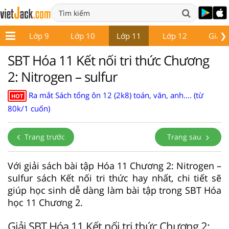
❯
 8
Lớp 9
Lớp 10
Lớp 11
Lớp 12
Giáo 
SBT Hóa 11 Kết nối tri thức Chương
2: Nitrogen – sulfur
Ra mắt Sách tổng ôn 12 (2k8) toán, văn, anh.... (từ
HOT
80k/1 cuốn)
Trang trước
Trang sau
Với giải sách bài tập Hóa 11 Chương 2: Nitrogen –
sulfur sách Kết nối tri thức hay nhất, chi tiết sẽ
giúp học sinh dễ dàng làm bài tập trong SBT Hóa
học 11 Chương 2.
Giải SBT Hóa 11 Kết nối tri thức Chương 2: