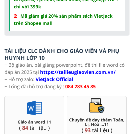
chỉ với 399k
Mã giảm giá 20% sản phẩm sách VietJack
trên Shopee mall
TÀI LIỆU CLC DÀNH CHO GIÁO VIÊN VÀ PHỤ
HUYNH LỚP 10
+ Bộ giáo án, bài giảng powerpoint, đề thi file word có
đáp án 2025 tại
https://tailieugiaovien.com.vn/
+ Hỗ trợ zalo:
VietJack Official
+ Tổng đài hỗ trợ đăng ký :
084 283 45 85
Chuyên đề dạy thêm Toán,
Giáo án word 11
Lí, Hóa ...11
(
84
tài liệu )
(
93
tài liệu )