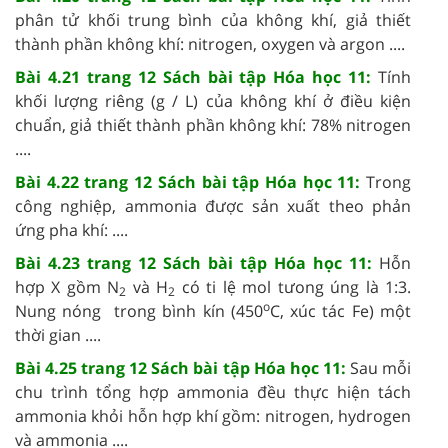
phân tử khối trung bình của không khí, giả thiết
thành phần không khí: nitrogen, oxygen và argon ....
Bài 4.21 trang 12 Sách bài tập Hóa học 11:
Tính
khối lượng riêng (g / L) của không khí ở điều kiện
chuẩn, giả thiết thành phần không khí: 78% nitrogen
....
Bài 4.22 trang 12 Sách bài tập Hóa học 11:
Trong
công nghiệp, ammonia được sản xuất theo phản
ứng pha khí: ....
Bài 4.23 trang 12 Sách bài tập Hóa học 11:
Hỗn
hợp X gồm N
và H
có ti lệ mol tưong úng là 1:3.
2
2
o
Nung nóng trong bình kín (450
C, xúc tác Fe) một
thời gian ....
Bài 4.25 trang 12 Sách bài tập Hóa học 11:
Sau mỗi
chu trình tổng hợp ammonia đều thực hiện tách
ammonia khỏi hỗn hợp khí gồm: nitrogen, hydrogen
và ammonia ....