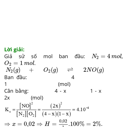
Lời giải:
N
2
=
4
m
o
l
=
4
Giả sử số mol ban đầu:
,
N
m
o
l
2
O
2
=
1
m
o
l
=
1
.
O
m
o
l
2
N
2
(
g
)
+
O
2
(
g
)
⇌
2
N
O
(
g
)
(
)
+
(
)
⇌
2
(
)
N
g
O
g
N
O
g
2
2
Ban đầu: 4
1 (mol)
Cân bằng: 4 - x 1 - x
2x (mol)
⇒
x
=
0,02
⇒
H
=
0,02
1
.100
%
=
2
%
.
0,02
⇒
=
0,02
⇒
=
.100
%
=
2
%
.
x
H