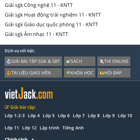
Giải sgk Công nghệ 11 - KNTT
Giải sgk Hoạt động trải nghiệm 11 - KNTT
Giải sgk Giáo dục quốc phòng 11 - KNTT
Giải sgk Âm nhạc 11 - KNTT
Dịch vụ nổi bật:
GIẢI BÀI TẬP SGK & SBT
SÁCH
THI ONLINE
TÀI LIỆU GIÁO VIÊN
KHÓA HỌC
HỎI ĐÁP
Giải bài tập:
Lớp 1-2-3
Lớp 4
Lớp 5
Lớp 6
Lớp 7
Lớp 8
Lớp 9
Lớp 10
Lớp 11
Lớp 12
Lập trình
Tiếng Anh
Chính sách