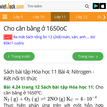
❯
 8
Lớp 9
Lớp 10
Lớp 11
Lớp 12
Giáo 
Cho cân bằng ở 1650oC
Ra mắt Sách tổng ôn 12 (2k8) toán, văn, anh.... (từ
HOT
80k/1 cuốn)
Trang trước
Trang sau
Sách bài tập Hóa học 11 Bài 4: Nitrogen -
Kết nối tri thức
Bài 4.24 trang 12 Sách bài tập Hóa học 11:
Cho
o
cân bằng ở 1650
C:
N
2
g
+
O
2
g
⇌
2
NO
g
K
C
=
4
⋅
10
−
4
−
4
N
(
 g
)
+
O
(
 g
)
⇌
2
NO
(
g
)
 K
=
4
⋅
10
2
2
C
Thực hiện phản ứng trên với một hỗn hợp