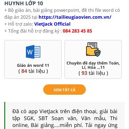
HUYNH LỚP 10
+ Bộ giáo án, bài giảng powerpoint, đề thi file word có
đáp án 2025 tại
https://tailieugiaovien.com.vn/
+ Hỗ trợ zalo:
VietJack Official
+ Tổng đài hỗ trợ đăng ký :
084 283 45 85
n,
Đề thi HSG 11
Trắc nghiệm đúng sai 11
(
8
tài liệu )
(
8
tài liệu )
XEM TẤT CẢ
Đã có app VietJack trên điện thoại, giải bài
tập SGK, SBT Soạn văn, Văn mẫu, Thi
online, Bài giảng....miễn phí. Tải ngay ứng