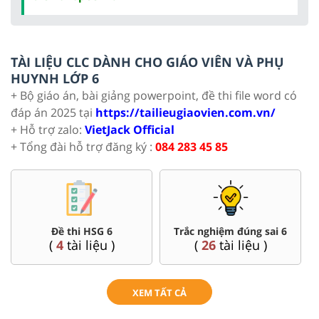
TÀI LIỆU CLC DÀNH CHO GIÁO VIÊN VÀ PHỤ
HUYNH LỚP 6
+ Bộ giáo án, bài giảng powerpoint, đề thi file word có
đáp án 2025 tại
https://tailieugiaovien.com.vn/
+ Hỗ trợ zalo:
VietJack Official
+ Tổng đài hỗ trợ đăng ký :
084 283 45 85
Đề thi HSG 6
Trắc nghiệm đúng sai 6
(
4
tài liệu )
(
26
tài liệu )
XEM TẤT CẢ