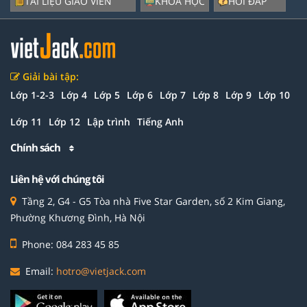
TÀI LIỆU GIÁO VIÊN
KHÓA HỌC
HỎI ĐÁP
Giải bài tập:
Lớp 1-2-3
Lớp 4
Lớp 5
Lớp 6
Lớp 7
Lớp 8
Lớp 9
Lớp 10
Lớp 11
Lớp 12
Lập trình
Tiếng Anh
Chính sách
Liên hệ với chúng tôi
Tầng 2, G4 - G5 Tòa nhà Five Star Garden, số 2 Kim Giang,
Phường Khương Đình, Hà Nội
Phone: 084 283 45 85
Email:
hotro@vietjack.com