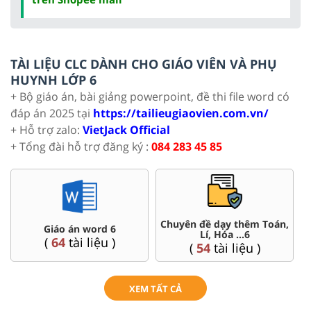
TÀI LIỆU CLC DÀNH CHO GIÁO VIÊN VÀ PHỤ
HUYNH LỚP 6
+ Bộ giáo án, bài giảng powerpoint, đề thi file word có
đáp án 2025 tại
https://tailieugiaovien.com.vn/
+ Hỗ trợ zalo:
VietJack Official
+ Tổng đài hỗ trợ đăng ký :
084 283 45 85
Chuyên đề dạy thêm Toán,
Giáo án word 6
Lí, Hóa ...6
(
64
tài liệu )
(
54
tài liệu )
XEM TẤT CẢ