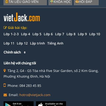
TÀI LIỆU GIÁO VIÊN
KHÓA HỌC
HỎI ĐÁP
Giải bài tập:
Lớp 1-2-3
Lớp 4
Lớp 5
Lớp 6
Lớp 7
Lớp 8
Lớp 9
Lớp 10
Lớp 11
Lớp 12
Lập trình
Tiếng Anh
Chính sách
Liên hệ với chúng tôi
Tầng 2, G4 - G5 Tòa nhà Five Star Garden, số 2 Kim Giang,
Phường Khương Đình, Hà Nội
Phone: 084 283 45 85
Email:
hotro@vietjack.com