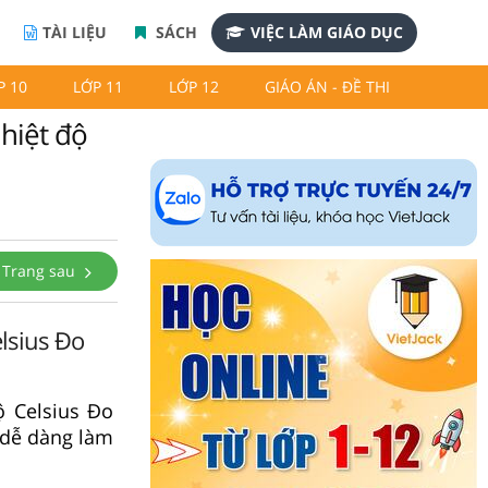
TÀI LIỆU
SÁCH
VIỆC LÀM GIÁO DỤC
P 10
LỚP 11
LỚP 12
GIÁO ÁN - ĐỀ THI
nhiệt độ
Trang sau
elsius Đo
ộ Celsius Đo
 dễ dàng làm