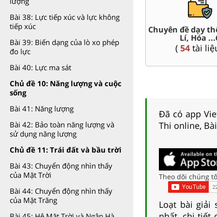
lượng
Bài 38: Lực tiếp xúc và lực không
tiếp xúc
t Văn,
Chuyên đề dạy th
Giáo án word 6
Lí, Hóa ...
Bài 39: Biến dạng của lò xo phép
(
64
tài liệu )
(
54
tài liệ
đo lực
Bài 40: Lực ma sát
Chủ đề 10: Năng lượng và cuộc
sống
Bài 41: Năng lượng
Đã có app Viet
Thi online, Bà
Bài 42: Bảo toàn năng lượng và
sử dụng năng lượng
Chủ đề 11: Trái đất và bầu trời
Bài 43: Chuyển động nhìn thấy
của Mặt Trời
Theo dõi chúng tô
Bài 44: Chuyển động nhìn thấy
của Mặt Trăng
Loạt bài giải
nhất, chi tiế
Bài 45: Hệ Mặt Trời và Ngân Hà