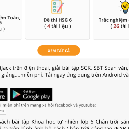
êm Toán,
Đề thi HSG 6
Trắc nghiệm 
6
(
4
tài liệu )
(
26
tài 
u )
XEM TẤT CẢ
Jack trên điện thoại, giải bài tập SGK, SBT Soạn văn
i giảng....miễn phí. Tải ngay ứng dụng trên Android và
i miễn phí trên mạng xã hội facebook và youtube:
 sách bài tập Khoa học tự nhiên lớp 6 Chân trời sá
t dựa trên hình ảnh bộ sách Chân trời sáng tạo (NXB 