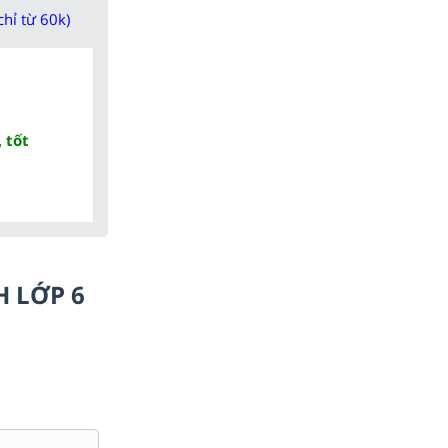
chỉ từ 60k)
 tốt
H LỚP 6