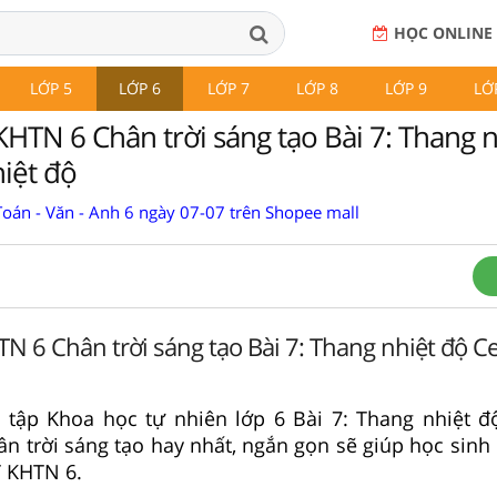
HỌC ONLINE
LỚP 5
LỚP 6
LỚP 7
LỚP 8
LỚP 9
LỚ
KHTN 6 Chân trời sáng tạo Bài 7: Thang 
hiệt độ
Toán - Văn - Anh 6 ngày 07-07 trên Shopee mall
TN 6 Chân trời sáng tạo Bài 7: Thang nhiệt độ C
i tập Khoa học tự nhiên lớp 6 Bài 7: Thang nhiệt đ
ân trời sáng tạo hay nhất, ngắn gọn sẽ giúp học sinh
T KHTN 6.