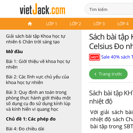
Sách bài tập Khoa học tự
LỚP 1
LỚP 2
LỚP 3
LỚP 4
nhiên 6 Chân trời sáng tạo
Sách bài tập 
Giải sách bài tập Khoa học tự
nhiên 6 Chân trời sáng tạo
Celsius Đo n
Mở đầu
Sale 40% sách 
HOT
Bài 1: Giới thiệu về khoa học tự
nhiên
Trang trước
Bài 2: Các lĩnh vực chủ yếu của
khoa học tự nhiên
Sách bài tập KH
Bài 3: Quy định an toán trong
phòng thực hành giới thiệu một
nhiệt độ
số dụng cụ đo sử dụng kính lúp
và kính hiển vi quang học
Với giải sách bà
nhiệt độ sách Ch
Chủ đề 1: Các phép đo
bài tập trong SB
Bài 4: Đo chiều dài