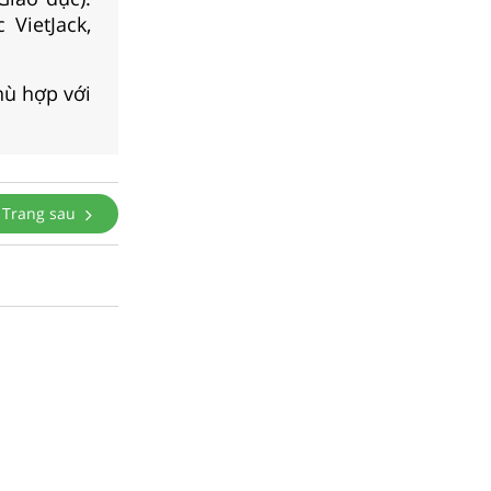
 VietJack,
hù hợp với
Trang sau