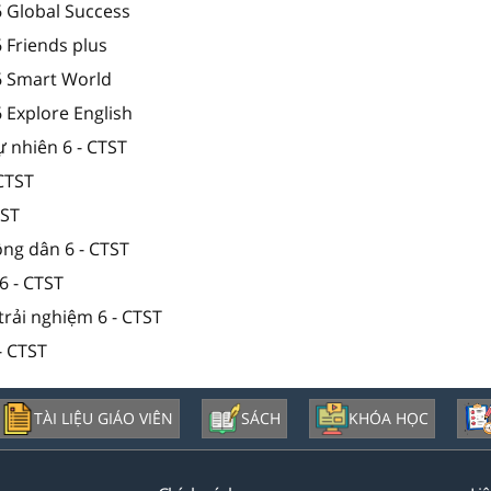
6 Global Success
6 Friends plus
 6 Smart World
6 Explore English
ự nhiên 6 - CTST
 CTST
TST
ông dân 6 - CTST
6 - CTST
trải nghiệm 6 - CTST
- CTST
TÀI LIỆU GIÁO VIÊN
SÁCH
KHÓA HỌC