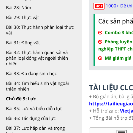
1000+ Đề thi 
HOT
Bài 28: Nấm
Bài 29: Thực vật
Các sản phẩ
Bài 30: Thực hành phân loại thực
Combo 3 khóa
vật
Phòng luyện
Bài 31: Động vật
nghiệp THPT ch
Bài 32: Thực hành quan sát và
Mã giảm giá
phân loại động vật ngoài thiên
nhiên
Bài 33: Đa dạng sinh học
Bài 34: Tìm hiểu sinh vật ngoài
TÀI LIỆU C
thiên nhiên
+ Bộ giáo án, bài gi
Chủ đề 9: Lực
https://tailieugia
Bài 35: Lực và biểu diễn lực
+ Hỗ trợ zalo:
VietJ
+ Tổng đài hỗ trợ đ
Bài 36: Tác dụng của lực
Bài 37: Lực hấp dẫn và trọng