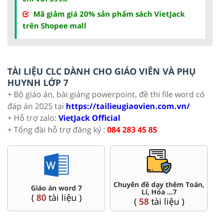
Mã giảm giá 20% sản phẩm sách VietJack
trên Shopee mall
TÀI LIỆU CLC DÀNH CHO GIÁO VIÊN VÀ PHỤ
HUYNH LỚP 7
+ Bộ giáo án, bài giảng powerpoint, đề thi file word có
đáp án 2025 tại
https://tailieugiaovien.com.vn/
+ Hỗ trợ zalo:
VietJack Official
+ Tổng đài hỗ trợ đăng ký :
084 283 45 85
 dạy thêm Toán,
Đề thi HSG 7
Trắc nghiệm 
, Hóa ...7
(
4
tài liệu )
(
57
tài 
tài liệu )