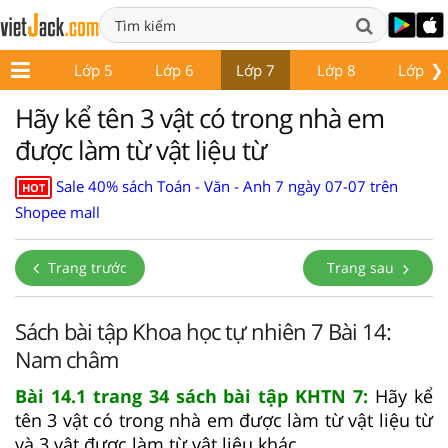
❯
Lớp 4
Lớp 5
Lớp 6
Lớp 7
Lớp 8
Lớp 9
Hãy kể tên 3 vật có trong nhà em
được làm từ vật liệu từ
Sale 40% sách Toán - Văn - Anh 7 ngày 07-07 trên
HOT
Shopee mall
Trang trước
Trang sau
Sách bài tập Khoa học tự nhiên 7 Bài 14:
Nam châm
Bài 14.1 trang 34 sách bài tập KHTN 7:
Hãy kể
tên 3 vật có trong nhà em được làm từ vật liệu từ
và 3 vật được làm từ vật liệu khác.