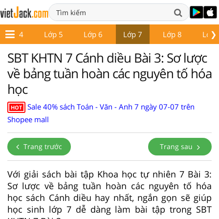
❯
Lớp 4
Lớp 5
Lớp 6
Lớp 7
Lớp 8
Lớp 
SBT KHTN 7 Cánh diều Bài 3: Sơ lược
về bảng tuần hoàn các nguyên tố hóa
học
Sale 40% sách Toán - Văn - Anh 7 ngày 07-07 trên
HOT
Shopee mall
Trang trước
Trang sau
Với giải sách bài tập Khoa học tự nhiên 7 Bài 3:
Sơ lược về bảng tuần hoàn các nguyên tố hóa
học sách Cánh diều hay nhất, ngắn gọn sẽ giúp
học sinh lớp 7 dễ dàng làm bài tập trong SBT