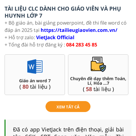
TÀI LIỆU CLC DÀNH CHO GIÁO VIÊN VÀ PHỤ
HUYNH LỚP 7
+ Bộ giáo án, bài giảng powerpoint, đề thi file word có
đáp án 2025 tại
https://tailieugiaovien.com.vn/
+ Hỗ trợ zalo:
VietJack Official
+ Tổng đài hỗ trợ đăng ký :
084 283 45 85
Chuyên đề dạy thêm Toán,
Giáo án word 7
Lí, Hóa ...7
(
80
tài liệu )
(
58
tài liệu )
XEM TẤT CẢ
Đã có app VietJack trên điện thoại, giải bài