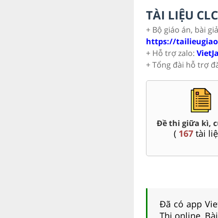
TÀI LIỆU C
+ Bộ giáo án, bài gi
https://tailieugia
+ Hỗ trợ zalo:
VietJ
+ Tổng đài hỗ trợ đ
Trắc nghiệm đúng sai 7
Đề thi giữa kì, c
(
57
tài liệu )
(
167
tài liệ
Đã có app Viet
Thi online, Bà