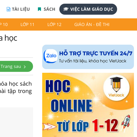
TÀI LIỆU
SÁCH
VIỆC LÀM GIÁO DỤC
P 10
LỚP 11
LỚP 12
GIÁO ÁN - ĐỀ THI
a học
Trang sau
 hóa học sách
ài tập trong