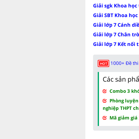
Giải sgk Khoa học
Giải SBT Khoa học
Giải lớp 7 Cánh di
Giải lớp 7 Chân tr
Giải lớp 7 Kết nối 
1000+ Đề thi 
HOT
Các sản phẩ
Combo 3 khóa
Phòng luyện
nghiệp THPT ch
Mã giảm giá