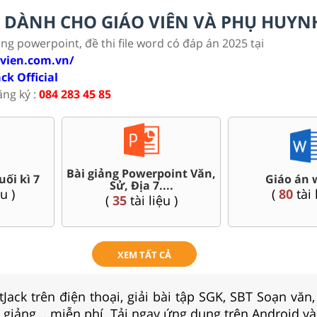
LC DÀNH CHO GIÁO VIÊN VÀ PHỤ HUYN
ảng powerpoint, đề thi file word có đáp án 2025 tại
ovien.com.vn/
ack Official
ăng ký :
084 283 45 85
Bài giảng Powerpoint Văn,
uối kì 7
Giáo án 
Sử, Địa 7....
u )
(
80
tài 
(
35
tài liệu )
XEM TẤT CẢ
Jack trên điện thoại, giải bài tập SGK, SBT Soạn văn
i giảng....miễn phí. Tải ngay ứng dụng trên Android và