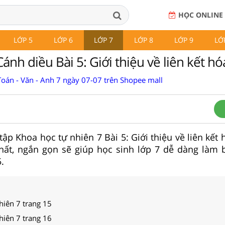
HỌC ONLINE
LỚP 5
LỚP 6
LỚP 7
LỚP 8
LỚP 9
LỚ
nh diều Bài 5: Giới thiệu về liên kết hó
Toán - Văn - Anh 7 ngày 07-07 trên Shopee mall
 tập Khoa học tự nhiên 7 Bài 5: Giới thiệu về liên kết
hất, ngắn gọn sẽ giúp học sinh lớp 7 dễ dàng làm b
.
hiên 7 trang 15
hiên 7 trang 16