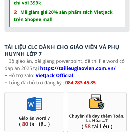
chỉ với 399k
Mã giảm giá 20% sản phẩm sách VietJack
trên Shopee mall
TÀI LIỆU CLC DÀNH CHO GIÁO VIÊN VÀ PHỤ
HUYNH LỚP 7
+ Bộ giáo án, bài giảng powerpoint, đề thi file word có
đáp án 2025 tại
https://tailieugiaovien.com.vn/
+ Hỗ trợ zalo:
VietJack Official
+ Tổng đài hỗ trợ đăng ký :
084 283 45 85
Chuyên đề dạy thêm Toán,
Giáo án word 7
Lí, Hóa ...7
(
80
tài liệu )
(
58
tài liệu )