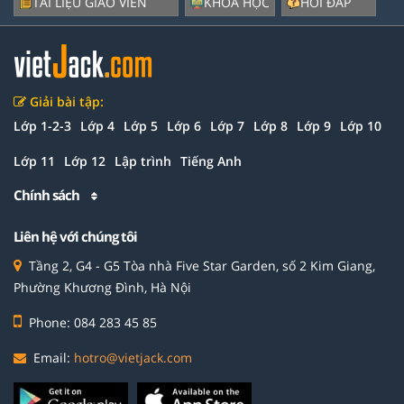
TÀI LIỆU GIÁO VIÊN
KHÓA HỌC
HỎI ĐÁP
Giải bài tập:
Lớp 1-2-3
Lớp 4
Lớp 5
Lớp 6
Lớp 7
Lớp 8
Lớp 9
Lớp 10
Lớp 11
Lớp 12
Lập trình
Tiếng Anh
Chính sách
Liên hệ với chúng tôi
Tầng 2, G4 - G5 Tòa nhà Five Star Garden, số 2 Kim Giang,
Phường Khương Đình, Hà Nội
Phone: 084 283 45 85
Email:
hotro@vietjack.com