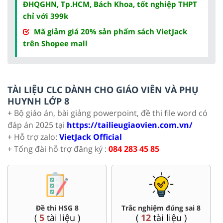
ĐHQGHN, Tp.HCM, Bách Khoa, tốt nghiệp THPT
chỉ với 399k
Mã giảm giá 20% sản phẩm sách VietJack
trên Shopee mall
TÀI LIỆU CLC DÀNH CHO GIÁO VIÊN VÀ PHỤ
HUYNH LỚP 8
+ Bộ giáo án, bài giảng powerpoint, đề thi file word có
đáp án 2025 tại
https://tailieugiaovien.com.vn/
+ Hỗ trợ zalo:
VietJack Official
+ Tổng đài hỗ trợ đăng ký :
084 283 45 85
Đề thi HSG 8
Trắc nghiệm đúng sai 8
(
5
tài liệu )
(
12
tài liệu )