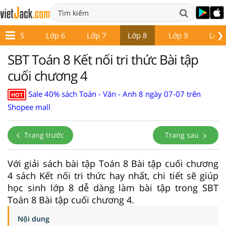
❯
Lớp 5
Lớp 6
Lớp 7
Lớp 8
Lớp 9
Lớp 
SBT Toán 8 Kết nối tri thức Bài tập
cuối chương 4
Sale 40% sách Toán - Văn - Anh 8 ngày 07-07 trên
HOT
Shopee mall
Trang trước
Trang sau
Với giải sách bài tập Toán 8 Bài tập cuối chương
4 sách Kết nối tri thức hay nhất, chi tiết sẽ giúp
học sinh lớp 8 dễ dàng làm bài tập trong SBT
Toán 8 Bài tập cuối chương 4.
Nội dung