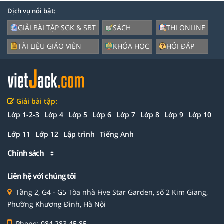
Dịch vụ nổi bật:
GIẢI BÀI TẬP SGK & SBT
SÁCH
THI ONLINE
TÀI LIỆU GIÁO VIÊN
KHÓA HỌC
HỎI ĐÁP
Giải bài tập:
Lớp 1-2-3
Lớp 4
Lớp 5
Lớp 6
Lớp 7
Lớp 8
Lớp 9
Lớp 10
Lớp 11
Lớp 12
Lập trình
Tiếng Anh
Chính sách
Liên hệ với chúng tôi
Tầng 2, G4 - G5 Tòa nhà Five Star Garden, số 2 Kim Giang,
Phường Khương Đình, Hà Nội
Phone: 084 283 45 85