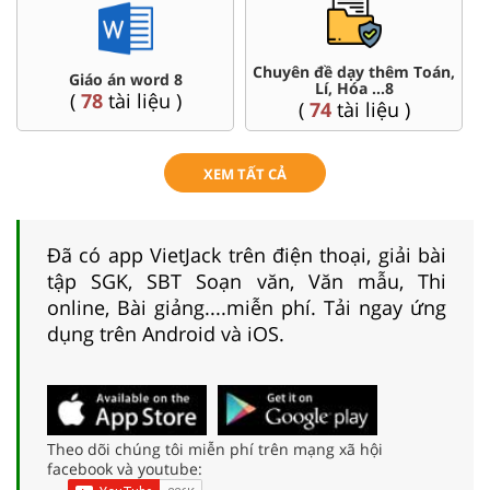
Chuyên đề dạy thêm Toán,
Giáo án word 8
Lí, Hóa ...8
(
78
tài liệu )
(
74
tài liệu )
XEM TẤT CẢ
Đã có app VietJack trên điện thoại, giải bài
tập SGK, SBT Soạn văn, Văn mẫu, Thi
online, Bài giảng....miễn phí. Tải ngay ứng
dụng trên Android và iOS.
Theo dõi chúng tôi miễn phí trên mạng xã hội
facebook và youtube: