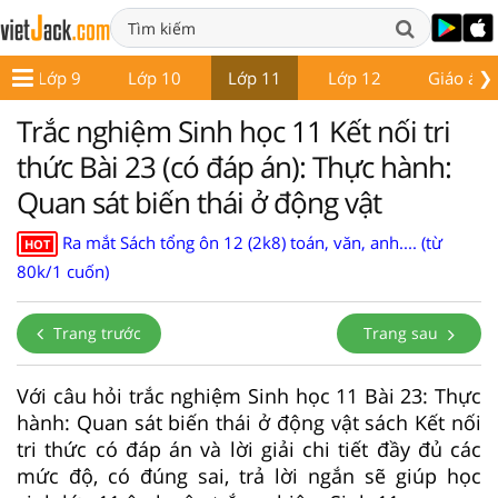
❯
Lớp 9
Lớp 10
Lớp 11
Lớp 12
Giáo án -
Trắc nghiệm Sinh học 11 Kết nối tri
thức Bài 23 (có đáp án): Thực hành:
Quan sát biến thái ở động vật
Ra mắt Sách tổng ôn 12 (2k8) toán, văn, anh.... (từ
HOT
80k/1 cuốn)
Trang trước
Trang sau
Với câu hỏi trắc nghiệm Sinh học 11 Bài 23: Thực
hành: Quan sát biến thái ở động vật sách Kết nối
tri thức có đáp án và lời giải chi tiết đầy đủ các
mức độ, có đúng sai, trả lời ngắn sẽ giúp học