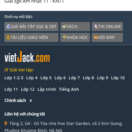
Giải sgk Âm nhạc 11 - KNTT
Dịch vụ nổi bật:
GIẢI BÀI TẬP SGK & SBT
SÁCH
THI ONLINE
TÀI LIỆU GIÁO VIÊN
KHÓA HỌC
HỎI ĐÁP
Giải bài tập:
Lớp 1-2-3
Lớp 4
Lớp 5
Lớp 6
Lớp 7
Lớp 8
Lớp 9
Lớp 10
Lớp 11
Lớp 12
Lập trình
Tiếng Anh
Chính sách
Liên hệ với chúng tôi
Tầng 2, G4 - G5 Tòa nhà Five Star Garden, số 2 Kim Giang,
Phường Khương Đình, Hà Nội