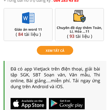
+ Tổng đài hỗ trợ đăng ký :
084 283 45 85
Chuyên đề dạy thêm Toán,
Giáo án word 11
Lí, Hóa ...11
(
84
tài liệu )
(
93
tài liệu )
XEM TẤT CẢ
Đã có app VietJack trên điện thoại, giải bài
tập SGK, SBT Soạn văn, Văn mẫu, Thi
online, Bài giảng....miễn phí. Tải ngay ứng
dụng trên Android và iOS.