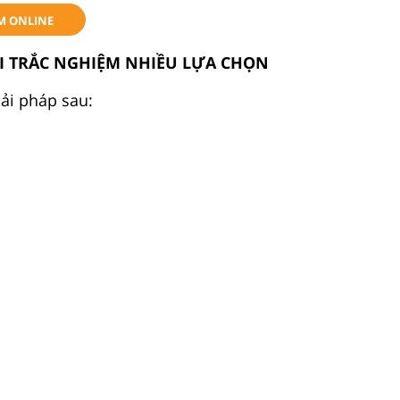
M ONLINE
ỎI TRẮC NGHIỆM NHIỀU LỰA CHỌN
iải pháp sau: