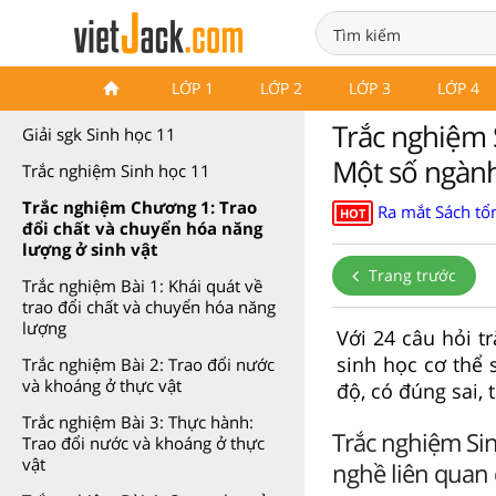
Trắc nghiệm Sinh 11 Kết nối tri
LỚP 1
LỚP 2
LỚP 3
LỚP 4
thức
Trắc nghiệm S
Giải sgk Sinh học 11
Một số ngành
Trắc nghiệm Sinh học 11
Trắc nghiệm Chương 1: Trao
Ra mắt Sách tổn
HOT
đổi chất và chuyển hóa năng
lượng ở sinh vật
Trang trước
Trắc nghiệm Bài 1: Khái quát về
trao đổi chất và chuyển hóa năng
lượng
Với 24 câu hỏi t
sinh học cơ thể s
Trắc nghiệm Bài 2: Trao đổi nước
và khoáng ở thực vật
độ, có đúng sai, 
Trắc nghiệm Bài 3: Thực hành:
Trắc nghiệm Sin
Trao đổi nước và khoáng ở thực
vật
nghề liên quan 