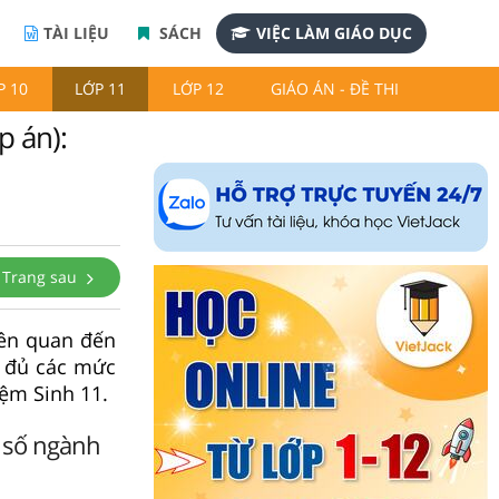
TÀI LIỆU
SÁCH
VIỆC LÀM GIÁO DỤC
P 10
LỚP 11
LỚP 12
GIÁO ÁN - ĐỀ THI
p án):
Trang sau
iên quan đến
ầy đủ các mức
iệm Sinh 11.
t số ngành