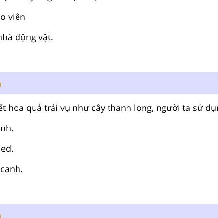
áo viên
nhà động vật.
n
iết hoa quả trái vụ như cây thanh long, người ta sử dụ
ính.
led.
 canh.
n