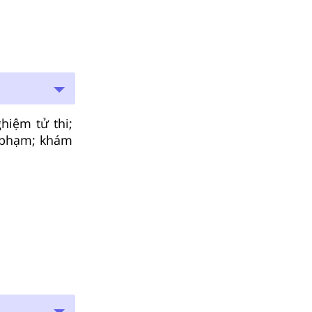
hiệm tử thi;
m phạm; khám