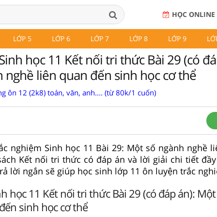
HỌC ONLINE
LỚP 5
LỚP 6
LỚP 7
LỚP 8
LỚP 9
LỚ
inh học 11 Kết nối tri thức Bài 29 (có đá
 nghề liên quan đến sinh học cơ thể
g ôn 12 (2k8) toán, văn, anh.... (từ 80k/1 cuốn)
rắc nghiệm Sinh học 11 Bài 29: Một số ngành nghề l
ách Kết nối tri thức có đáp án và lời giải chi tiết đ
trả lời ngắn sẽ giúp học sinh lớp 11 ôn luyện trắc ngh
h học 11 Kết nối tri thức Bài 29 (có đáp án): Mộ
đến sinh học cơ thể