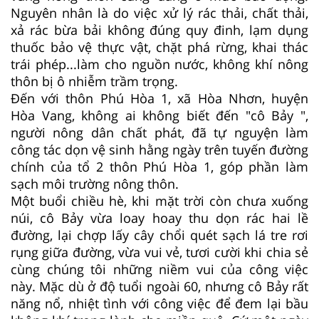
Nguyên nhân là do việc xử lý rác thải, chất thải,
xả rác bừa bải không đúng quy đinh, lạm dụng
thuốc bảo vệ thực vật, chặt phá rừng, khai thác
trái phép...làm cho nguồn nước, không khí nông
thôn bị ô nhiễm trầm trọng.
Đến với thôn Phú Hòa 1, xã Hòa Nhơn, huyện
Hòa Vang, không ai không biết đến "cô Bảy ",
người nông dân chất phát, đã tự nguyện làm
công tác dọn vệ sinh hằng ngày trên tuyến đường
chính của tổ 2 thôn Phú Hòa 1, góp phần làm
sạch môi trường nông thôn.
Một buổi chiều hè, khi mặt trời còn chưa xuống
núi, cô Bảy vừa loay hoay thu dọn rác hai lề
đường, lại chợp lấy cây chổi quét sạch lá tre rơi
rụng giữa đường, vừa vui vẻ, tươi cười khi chia sẻ
cùng chúng tôi những niềm vui của công việc
này. Mặc dù ở độ tuổi ngoài 60, nhưng cô Bảy rất
năng nổ, nhiệt tình với công việc để đem lại bầu