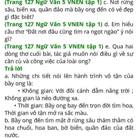
(Trang 127 Ngữ Văn 5 VNEN tập 1)
c. Nơi rừng
sâu, biển xa, quần đảo mà bầy ong đến có vẻ đẹp
gì đặc biệt?
(Trang 127 Ngữ Văn 5 VNEN tập 1)
d. Em hiểu
câu thơ “Đất nơi đâu cũng tìm ra ngọt ngào” ý nói
gì?
(Trang 127 Ngữ Văn 5 VNEN tập 1)
e. Qua hai
dòng thơ cuối bài, tác giả muốn nói điều gì về sự
cần cù và công việc của loài ong?
Trả lời
a. Những chi tiết nói lên hành trình vô tận của
bầy ong là:
• Không gian: Với đôi cánh đẫm nắng trời ;
Không gian là nẻo đường xa.
• Thời gian: Bầy ong bay đến trọn đời tìm hoa,
Thời gian vô tận mở ra sắc màu.
b. Bầy ong đến tìm mật ở rừng sâu thăm thẳm có
hoa chuối, hoa ban, bờ biển, quần đảo của đất
nước.