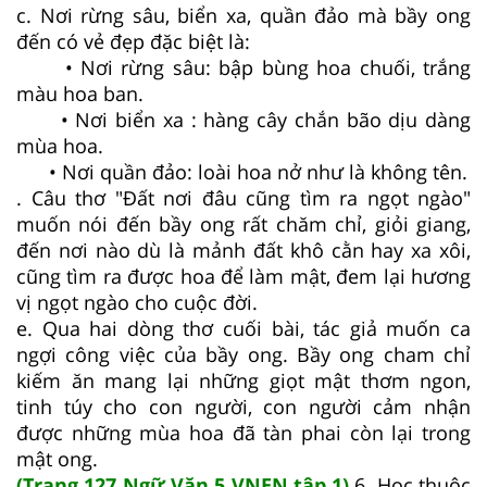
c. Nơi rừng sâu, biển xa, quần đảo mà bầy ong
đến có vẻ đẹp đặc biệt là:
• Nơi rừng sâu: bập bùng hoa chuối, trắng
màu hoa ban.
• Nơi biển xa : hàng cây chắn bão dịu dàng
mùa hoa.
• Nơi quần đảo: loài hoa nở như là không tên.
. Câu thơ "Đất nơi đâu cũng tìm ra ngọt ngào"
muốn nói đến bầy ong rất chăm chỉ, giỏi giang,
đến nơi nào dù là mảnh đất khô cằn hay xa xôi,
cũng tìm ra được hoa để làm mật, đem lại hương
vị ngọt ngào cho cuộc đời.
e. Qua hai dòng thơ cuối bài, tác giả muốn ca
ngợi công việc của bầy ong. Bầy ong cham chỉ
kiếm ăn mang lại những giọt mật thơm ngon,
tinh túy cho con người, con người cảm nhận
được những mùa hoa đã tàn phai còn lại trong
mật ong.
(Trang 127 Ngữ Văn 5 VNEN tập 1)
6. Học thuộc