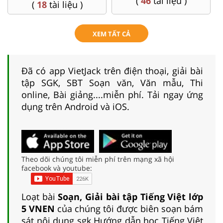
(
4
tài liệu )
(
36
tài liệu )
XEM TẤT CẢ
Đã có app VietJack trên điện thoại, giải bài
tập SGK, SBT Soạn văn, Văn mẫu, Thi
online, Bài giảng....miễn phí. Tải ngay ứng
dụng trên Android và iOS.
Theo dõi chúng tôi miễn phí trên mạng xã hội
facebook và youtube:
Loạt bài
Soạn, Giải bài tập Tiếng Việt lớp
5 VNEN
của chúng tôi được biên soạn bám
sát nội dung sgk Hướng dẫn học Tiếng Việt