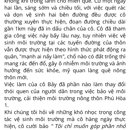
không khí trong lành cho miền quê. Cứ một ngày
hai lần, sáng sớm và chiều tối, với việc quét rác
và dọn vệ sinh hai bên đường đều được cô
thường xuyên thực hiện, đoạn đường chiều dài
gần 1km này đã in dấu chân của cô. Cô đã tham
gia công việc này bấy lâu nay, tuy nhiên việc vệ
sinh môi trường tại các tuyến đường của thôn
vẫn được thực hiện theo hình thức phát động ra
quân, "mạnh ai nấy làm", chổ nào có đất trống thì
mang rác đến đổ, gây ô nhiễm môi trường và ảnh
hưởng đến sức khỏe, mỹ quan làng quê nông
thôn mới.
Việc làm của cô Bảy đã phần nào làm thay đổi
thói quen của người dân trong việc bảo vệ môi
trường, cải thiện môi trường nông thôn Phú Hòa
1.
Khi chúng tôi hỏi về những khó nhọc trong công
tác vệ sinh môi trường mà cô hàng ngày thực
hiện, cô cười bảo
" Tôi chỉ muốn góp phần nhỏ