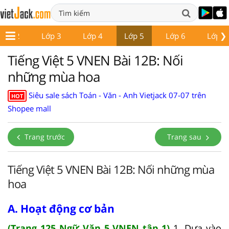
❯
Lớp 2
Lớp 3
Lớp 4
Lớp 5
Lớp 6
Lớp 7
Tiếng Việt 5 VNEN Bài 12B: Nối
những mùa hoa
Siêu sale sách Toán - Văn - Anh Vietjack 07-07 trên
HOT
Shopee mall
Trang trước
Trang sau
Tiếng Việt 5 VNEN Bài 12B: Nối những mùa
hoa
A. Hoạt động cơ bản
(Trang 125 Ngữ Văn 5 VNEN tập 1)
1. Dựa vào