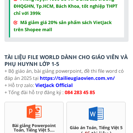
ĐHQGHN, Tp.HCM, Bách Khoa, tốt nghiệp THPT
chỉ với 399k
Mã giảm giá 20% sản phẩm sách VietJack
trên Shopee mall
TÀI LIỆU FILE WORLD DÀNH CHO GIÁO VIÊN VÀ
PHỤ HUYNH LỚP 1-5
+ Bộ giáo án, bài giảng powerpoint, đề thi file word có
đáp án 2025 tại
https://tailieugiaovien.com.vn/
+ Hỗ trợ zalo:
VietJack Official
+ Tổng đài hỗ trợ đăng ký :
084 283 45 85
Chuyên đề dạy thêm Toán,
Ôn thi vào 6 chuyên, CLC
Tiếng Việt ...5