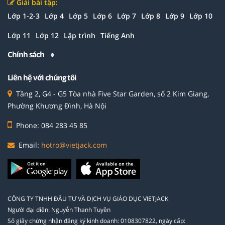
Giải bài tập:
Lớp 1-2-3
Lớp 4
Lớp 5
Lớp 6
Lớp 7
Lớp 8
Lớp 9
Lớp 10
Lớp 11
Lớp 12
Lập trình
Tiếng Anh
Chính sách
Liên hệ với chúng tôi
Tầng 2, G4 - G5 Tòa nhà Five Star Garden, số 2 Kim Giang,
Phường Khương Đình, Hà Nội
Phone: 084 283 45 85
Email:
hotro@vietjack.com
CÔNG TY TNHH ĐẦU TƯ VÀ DỊCH VỤ GIÁO DỤC VIETJACK
Người đại diện: Nguyễn Thanh Tuyền
Số giấy chứng nhận đăng ký kinh doanh: 0108307822, ngày cấp: