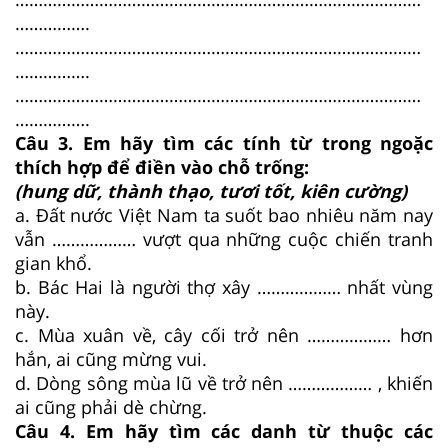
…………….
……………………………………………………………………………
…………….
……………………………………………………………………………
…………….
Câu 3. Em hãy tìm các tính từ trong ngoặc
thích hợp để điền vào chỗ trống:
(hung dữ, thành thạo, tươi tốt, kiên cường)
a. Đất nước Việt Nam ta suốt bao nhiêu năm nay
vẫn ……………… vượt qua những cuộc chiến tranh
gian khổ.
b. Bác Hai là người thợ xây ……………… nhất vùng
này.
c. Mùa xuân về, cây cối trở nên ……………… hơn
hắn, ai cũng mừng vui.
d. Dòng sông mùa lũ về trở nên ……………… , khiến
ai cũng phải dè chừng.
Câu 4. Em hãy tìm các danh từ thuộc các