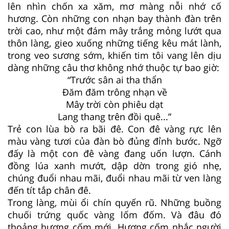
lên nhìn chốn xa xăm, mơ màng nỗi nhớ cố
hương. Còn những con nhạn bay thành đàn trên
trời cao, như một đám mây trắng mỏng lướt qua
thôn làng, gieo xuống những tiếng kêu mát lành,
trong veo sương sớm, khiến tim tôi vang lên dịu
dàng những câu thơ không nhớ thuộc tự bao giờ:
“Trước sân ai tha thẩn
Đăm đăm trông nhạn về
Mây trời còn phiêu dạt
Lang thang trên đồi quê...”
Trẻ con lùa bò ra bãi đê. Con đê vàng rực lên
màu vàng tươi của đàn bò đủng đỉnh bước. Ngỡ
đấy là một con đê vàng đang uốn lượn. Cánh
đồng lúa xanh mướt, dập dờn trong gió nhẹ,
chúng đuổi nhau mãi, đuổi nhau mãi từ ven làng
đến tít tắp chân đê.
Trong làng, mùi ổi chín quyến rũ. Những buồng
chuối trứng quốc vàng lốm đốm. Và đâu đó
thoảng hương cốm mới. Hương cốm nhắc người