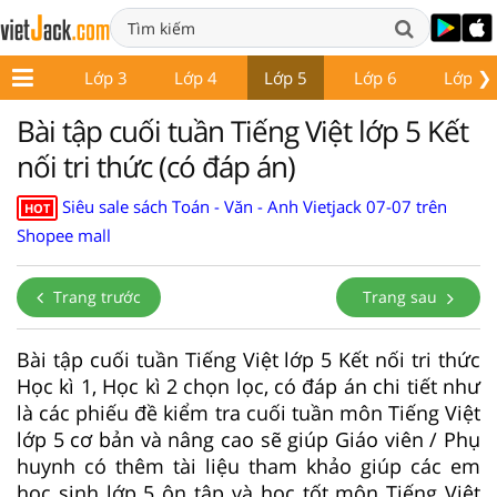
❯
Lớp 2
Lớp 3
Lớp 4
Lớp 5
Lớp 6
Lớp 7
Bài tập cuối tuần Tiếng Việt lớp 5 Kết
nối tri thức (có đáp án)
Siêu sale sách Toán - Văn - Anh Vietjack 07-07 trên
HOT
Shopee mall
Trang trước
Trang sau
Bài tập cuối tuần Tiếng Việt lớp 5 Kết nối tri thức
Học kì 1, Học kì 2 chọn lọc, có đáp án chi tiết như
là các phiếu đề kiểm tra cuối tuần môn Tiếng Việt
lớp 5 cơ bản và nâng cao sẽ giúp Giáo viên / Phụ
huynh có thêm tài liệu tham khảo giúp các em
học sinh lớp 5 ôn tập và học tốt môn Tiếng Việt