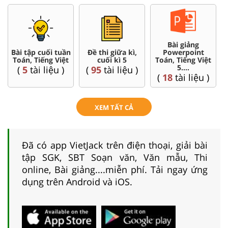
Bài giảng
Bài tập cuối tuần
Đề thi giữa kì,
Powerpoint
Toán, Tiếng Việt
cuối kì 5
Toán, Tiếng Việt
5....
(
5
tài liệu )
(
95
tài liệu )
(
18
tài liệu )
XEM TẤT CẢ
Đã có app VietJack trên điện thoại, giải bài
tập SGK, SBT Soạn văn, Văn mẫu, Thi
online, Bài giảng....miễn phí. Tải ngay ứng
dụng trên Android và iOS.