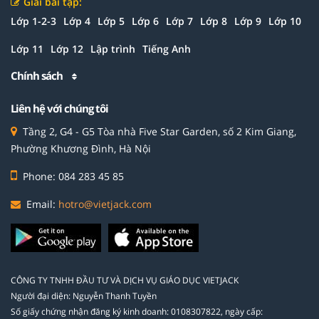
Giải bài tập:
Lớp 1-2-3
Lớp 4
Lớp 5
Lớp 6
Lớp 7
Lớp 8
Lớp 9
Lớp 10
Lớp 11
Lớp 12
Lập trình
Tiếng Anh
Chính sách
Liên hệ với chúng tôi
Tầng 2, G4 - G5 Tòa nhà Five Star Garden, số 2 Kim Giang,
Phường Khương Đình, Hà Nội
Phone: 084 283 45 85
Email:
hotro@vietjack.com
CÔNG TY TNHH ĐẦU TƯ VÀ DỊCH VỤ GIÁO DỤC VIETJACK
Người đại diện: Nguyễn Thanh Tuyền
Số giấy chứng nhận đăng ký kinh doanh: 0108307822, ngày cấp: