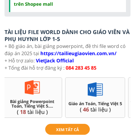
trên Shopee mall
TÀI LIỆU FILE WORLD DÀNH CHO GIÁO VIÊN VÀ
PHỤ HUYNH LỚP 1-5
+ Bộ giáo án, bài giảng powerpoint, đề thi file word có
đáp án 2025 tại
https://tailieugiaovien.com.vn/
+ Hỗ trợ zalo:
VietJack Official
+ Tổng đài hỗ trợ đăng ký :
084 283 45 85
Chuyên đề dạy thêm Toán,
Ôn thi vào 6 chuyên, CLC
Tiếng Việt ...5
(
4
tài liệu )
(
36
tài liệu )
XEM TẤT CẢ