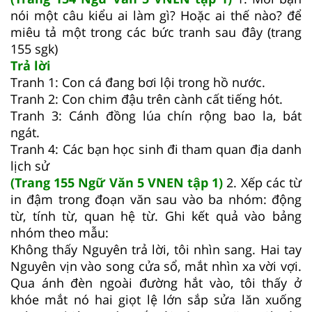
nói một câu kiểu ai làm gì? Hoặc ai thế nào? để
miêu tả một trong các bức tranh sau đây (trang
155 sgk)
Trả lời
Tranh 1: Con cá đang bơi lội trong hồ nước.
Tranh 2: Con chim đậu trên cành cất tiếng hót.
Tranh 3: Cánh đồng lúa chín rộng bao la, bát
ngát.
Tranh 4: Các bạn học sinh đi tham quan địa danh
lịch sử
(Trang 155 Ngữ Văn 5 VNEN tập 1)
2. Xếp các từ
in đậm trong đoạn văn sau vào ba nhóm: động
từ, tính từ, quan hệ từ. Ghi kết quả vào bảng
nhóm theo mẫu:
Không thấy Nguyên trả lời, tôi nhìn sang. Hai tay
Nguyên vịn vào song cửa sổ, mắt nhìn xa vời vợi.
Qua ánh đèn ngoài đường hắt vào, tôi thấy ở
khóe mắt nó hai giọt lệ lớn sắp sửa lăn xuống