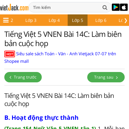
❯
Lớp 2
Lớp 3
Lớp 4
Lớp 5
Lớp 6
Lớp 
Tiếng Việt 5 VNEN Bài 14C: Làm biên
bản cuộc họp
Siêu sale sách Toán - Văn - Anh Vietjack 07-07 trên
HOT
Shopee mall
Trang trước
Trang sau
Tiếng Việt 5 VNEN Bài 14C: Làm biên bản
cuộc họp
B. Hoạt động thực thành
(Trang 154 Ngữ Văn 5 VNEN tập 1)
1. Mỗi bạn