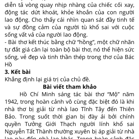
diễn tả vòng quay nhịp nhàng của chiếc cối xay,
động tác dứt khoát, khỏe khoắn của con người
lao động. Cho thấy cái nhìn quan sát đầy tinh tế
và sự đồng cảm của người tù khổ sai với cuộc
sống vất vả của người lao động.
- Bài thơ kết thúc bằng chữ “hồng”, một chữ nhãn
tự đắt giá cân lại toàn bộ bài thơ, nó thể hiện sức
sống, vẻ đẹp và tinh thần thép trong thơ của Bác
Hồ
3. Kết bài
Khẳng định lại giá trị của chủ đề.
Bài viết tham khảo
Hồ Chí Minh sáng tác bài thơ “Mộ” năm
1942, trong hoàn cảnh vô cùng đặc biệt đó là khi
nhà thơ bị giải từ nhà lao Tĩnh Tây đến Thiên
Bảo. Trong suốt thời gian bị đày ải bởi chính
quyền Tưởng Giới Thạch người lính khổ sai
Nguyễn Tất Thành thường xuyên bị áp giải từ nhà
lao này đến nhà lao khác. Trong hoàn cảnh đặc