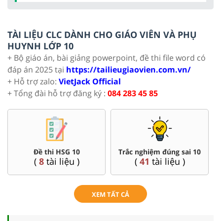
TÀI LIỆU CLC DÀNH CHO GIÁO VIÊN VÀ PHỤ
HUYNH LỚP 10
+ Bộ giáo án, bài giảng powerpoint, đề thi file word có
đáp án 2025 tại
https://tailieugiaovien.com.vn/
+ Hỗ trợ zalo:
VietJack Official
+ Tổng đài hỗ trợ đăng ký :
084 283 45 85
Đề thi HSG 10
Trắc nghiệm đúng sai 10
(
8
tài liệu )
(
41
tài liệu )
XEM TẤT CẢ