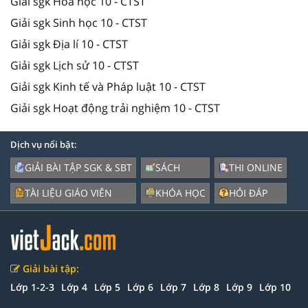
Giải sgk Hóa học 10 - CTST
Giải sgk Sinh học 10 - CTST
Giải sgk Địa lí 10 - CTST
Giải sgk Lịch sử 10 - CTST
Giải sgk Kinh tế và Pháp luật 10 - CTST
Giải sgk Hoạt động trải nghiệm 10 - CTST
Dịch vụ nổi bật:
GIẢI BÀI TẬP SGK & SBT
SÁCH
THI ONLINE
TÀI LIỆU GIÁO VIÊN
KHÓA HỌC
HỎI ĐÁP
Giải bài tập:
Lớp 1-2-3
Lớp 4
Lớp 5
Lớp 6
Lớp 7
Lớp 8
Lớp 9
Lớp 10