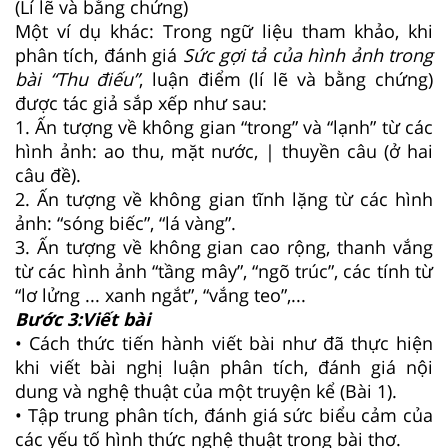
(Lí lẽ và bằng chứng)
Một ví dụ khác: Trong ngữ liệu tham khảo, khi
phân tích, đánh giá
Sức gợi tả của hình ảnh trong
bài “Thu điếu”
, luận điểm (lí lẽ và bằng chứng)
được tác giả sắp xếp như sau:
1. Ấn tượng về không gian “trong” và “lạnh” từ các
hình ảnh: ao thu, mặt nước, | thuyền câu (ở hai
câu đề).
2. Ấn tượng về không gian tĩnh lặng từ các hình
ảnh: “sóng biếc”, “lá vàng”.
3. Ấn tượng về không gian cao rộng, thanh vắng
từ các hình ảnh “tầng mây”, “ngõ trúc”, các tính từ
“lơ lửng ... xanh ngắt”, “vắng teo”,...
Bước 3:Viết bài
• Cách thức tiến hành viết bài như đã thực hiện
khi viết bài nghị luận phân tích, đánh giá nội
dung và nghệ thuật của một truyện kể (Bài 1).
• Tập trung phân tích, đánh giá sức biểu cảm của
các yếu tố hình thức nghệ thuật trong bài thơ.