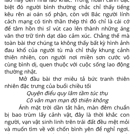
biệt đó người bình thường chắc chỉ thấy tiếng
kêu rên ai oán số phận, còn với Bác người lính
cách mạng có tinh thần thép thì đó chỉ là cái cớ
để tâm hồn thi sĩ vút cao lên thành những áng
văn thơ trữ tình dạt dào cảm xúc. Chẳng thế mà
toàn bài thơ chúng ta không thấy bất kỳ hình ảnh
đau khổ của người tù mà chỉ thấy khung cảnh
thiên nhiên, con người nơi miền sơn cước vô
cùng bình dị, quen thuộc với cuộc sống lao động
thường nhật.
Mở đầu bài thơ miêu tả bức tranh thiên
nhiên đặc trưng của buổi chiều tối
Quyện điểu quy lâm tầm túc thụ
Cô vân mạn mạn độ thiên không
Ánh mặt trời dần tắt hẳn, màn đêm chuẩn
bị bao trùm lấy cảnh vật, đây là thời khắc con
người, vạn vật sinh linh trên trái đất đều mệt mỏi
và muốn tìm về với chốn bình yên để nghỉ ngơi.