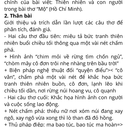
chính của bài viết: Thiên nhiên và con người
trong bài thơ “Mộ” (Hồ Chí Minh).
2. Thân bài
Giới thiệu và trích dẫn lần lượt các câu thơ để
phân tích, đánh giá.
- Hai câu thơ đầu tiên: miêu tả bức tranh thiên
nhiên buổi chiều tối thông qua một vài nét chấm
phá.
+ Hình ảnh “chim mỏi về rừng tìm chốn ngủ”,
“chòm mây cô đơn trôi nhẹ nhàng trên bầu trời”
+ Biện pháp nghệ thuật đối “quyện điểu”>< “cô
vân”, chấm phá một vài nét để khắc họa bức
tranh thiên nhiên buồn, cô đơn, lạnh lẽo khi
chiều tối dần, nơi rừng núi hoang vu, cô quạnh
- Hai câu thơ cuối: Khắc họa hình ảnh con người
và cuộc sống lao động.
+ Nét chấm phá: thiếu nữ nơi xóm núi đang xay
ngô, xay ngô vừa xong thì lò than đã đỏ hồng.
+ Thủ pháp điệp: ma bao túc, bao túc ma hoàn=>