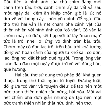
Đầu tiên là hình ảnh của chú chim đang mỏi
cánh trên bầu trời, cánh chim ấy đã vất vả sau
một ngày dài kiếm ăn khắp chốn, giờ là lúc nó
tìm về với bóng cây, chốn yên bình để ngủ. Câu
thơ thứ hai vẫn là nét chấm phá cảnh vật của
thiên nhiên với hình ảnh của “cô vân”. Cô vân là
chòm mây cô đơn, kết hợp với từ láy “mạn mạn”
tức là trôi nhẹ, lơ lửng, vô định trên bầu trời.
Chòm mây cô đơn lạc trôi trên bầu trời khá tương
đồng với hoàn cảnh của người tù khổ sai, cô đơn,
lạc lõng nơi đất khách quê người. Trong lòng vẫn
luôn đau đáu một ngày được trở về với đồng bào,
quê hương.
Hai câu thơ sử dụng thủ pháp đối khá quen
thuộc trong thơ thất ngôn tứ tuyệt Đường luật,
đối giữa “cô vân” và “quyện điểu” để tạo nên một
bức tranh thiên nhiên cân xứng, hài hòa. Một vài
nét chấm phá đơn giản nhưng đã tạo nên một
bức tranh thiên nhiên thật hữu tình, nên thơ.