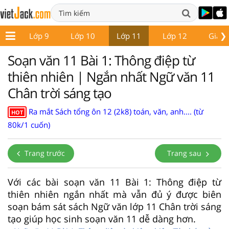
❯
 8
Lớp 9
Lớp 10
Lớp 11
Lớp 12
Giáo 
Soạn văn 11 Bài 1: Thông điệp từ
thiên nhiên | Ngắn nhất Ngữ văn 11
Chân trời sáng tạo
Ra mắt Sách tổng ôn 12 (2k8) toán, văn, anh.... (từ
HOT
80k/1 cuốn)
Trang trước
Trang sau
Với các bài soạn văn 11 Bài 1: Thông điệp từ
thiên nhiên ngắn nhất mà vẫn đủ ý được biên
soạn bám sát sách Ngữ văn lớp 11 Chân trời sáng
tạo giúp học sinh soạn văn 11 dễ dàng hơn.