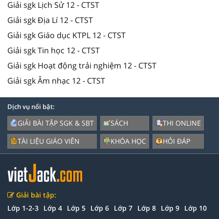
Giải sgk Lịch Sử 12 - CTST
Giải sgk Địa Lí 12 - CTST
Giải sgk Giáo dục KTPL 12 - CTST
Giải sgk Tin học 12 - CTST
Giải sgk Hoạt động trải nghiệm 12 - CTST
Giải sgk Âm nhạc 12 - CTST
Dịch vụ nổi bật:
GIẢI BÀI TẬP SGK & SBT
SÁCH
THI ONLINE
TÀI LIỆU GIÁO VIÊN
KHÓA HỌC
HỎI ĐÁP
Giải bài tập:
Lớp 1-2-3
Lớp 4
Lớp 5
Lớp 6
Lớp 7
Lớp 8
Lớp 9
Lớp 10