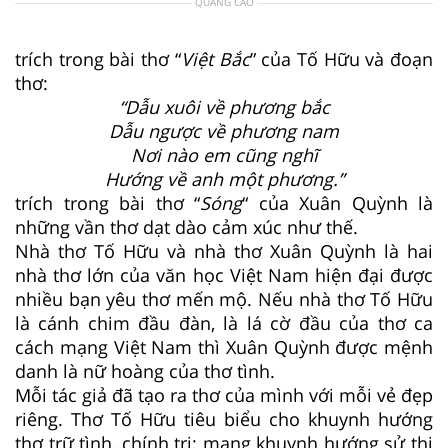
QUẢNG CÁO
trích trong bài thơ “
Việt Bắc
” của Tố Hữu và đoạn
thơ:
“Dẫu xuôi về phương bắc
Dẫu ngược về phương nam
Nơi nào em cũng nghĩ
Hướng về anh một phương.”
trích trong bài thơ “
Sóng
“ của Xuân Quỳnh là
những vần thơ dạt dào cảm xúc như thế.
Nhà thơ Tố Hữu và nhà thơ Xuân Quỳnh là hai
nhà thơ lớn của văn học Việt Nam hiện đại được
nhiều bạn yêu thơ mến mộ. Nếu nhà thơ Tố Hữu
là cánh chim đầu đàn, là lá cờ đầu của thơ ca
cách mạng Việt Nam thì Xuân Quỳnh được mệnh
danh là nữ hoàng của thơ tình.
Mỗi tác giả đã tạo ra thơ của mình với mỗi vẻ đẹp
riêng. Thơ Tố Hữu tiêu biểu cho khuynh hướng
thơ trữ tình, chính trị; mang khuynh hướng sử thi