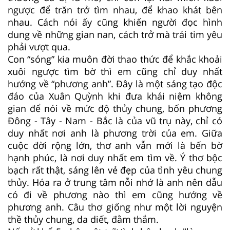
ngược để trăn trở tìm nhau, để khao khát bên
nhau. Cách nói ấy cũng khiến người đọc hình
dung về những gian nan, cách trở mà trái tim yêu
phải vượt qua.
Con “sóng” kia muôn đời thao thức để khắc khoải
xuôi ngược tìm bờ thì em cũng chỉ duy nhất
hướng về “phương anh”. Đây là một sáng tạo độc
đáo của Xuân Quỳnh khi đưa khái niệm không
gian để nói về mức độ thủy chung, bốn phương
Đông - Tây - Nam - Bắc là của vũ trụ này, chỉ có
duy nhất nơi anh là phương trời của em. Giữa
cuộc đời rộng lớn, thơ anh vẫn mới là bến bờ
hạnh phúc, là nơi duy nhất em tìm về. Ý thơ bộc
bạch rất thật, sáng lên vẻ đẹp của tình yêu chung
thủy. Hóa ra ở trung tâm nỗi nhớ là anh nên dẫu
có đi về phương nào thì em cũng hướng về
phương anh. Câu thơ giống như một lời nguyện
thề thủy chung, da diết, đằm thắm.