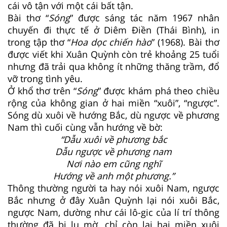
cái vô tận với một cái bất tận.
Bài thơ “
Sóng
” được sáng tác năm 1967 nhân
chuyến đi thực tế ở Diêm Điền (Thái Bình), in
trong tập thơ “
Hoa dọc chiến hào
” (1968). Bài thơ
được viết khi Xuân Quỳnh còn trẻ khoảng 25 tuổi
nhưng đã trải qua không ít những thăng trầm, đổ
vỡ trong tình yêu.
Ở khổ thơ trên “
Sóng
” được khám phá theo chiều
rộng của không gian ở hai miền “xuôi”, “ngược”.
Sóng dù xuôi về hướng Bắc, dù ngược về phương
Nam thì cuối cùng vẫn hướng về bờ:
“Dẫu xuôi về phương bắc
Dẫu ngược về phương nam
Nơi nào em cũng nghĩ
Hướng về anh một phương.”
Thông thường người ta hay nói xuôi Nam, ngược
Bắc nhưng ở đây Xuân Quỳnh lại nói xuôi Bắc,
ngược Nam, dường như cái lô-gic của lí trí thông
thường đã bị lu mờ, chỉ còn lại hai miền xuôi