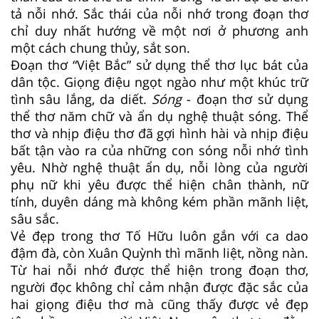
tả nỗi nhớ. Sắc thái của nỗi nhớ trong đoạn thơ
chỉ duy nhất hướng về một nơi ở phương anh
một cách chung thủy, sắt son.
Đoạn thơ “Việt Bắc” sử dụng thể thơ lục bát của
dân tộc. Giọng điệu ngọt ngào như một khúc trữ
tình sâu lắng, da diết.
Sóng
- đoạn thơ sử dụng
thể thơ năm chữ và ẩn dụ nghệ thuật sóng. Thể
thơ và nhịp điệu thơ đã gợi hình hài và nhịp điệu
bất tận vào ra của những con sóng nỗi nhớ tình
yêu. Nhờ nghệ thuật ẩn dụ, nỗi lòng của người
phụ nữ khi yêu được thể hiện chân thành, nữ
tính, duyên dáng mà không kém phần mãnh liệt,
sâu sắc.
Vẻ đẹp trong thơ Tố Hữu luôn gắn với ca dao
đậm đà, còn Xuân Quỳnh thì mãnh liệt, nồng nàn.
Từ hai nỗi nhớ được thể hiện trong đoạn thơ,
người đọc không chỉ cảm nhận được đặc sắc của
hai giọng điệu thơ mà cũng thấy được vẻ đẹp