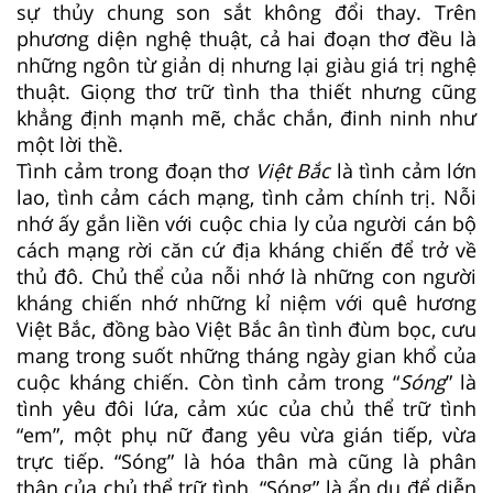
sự thủy chung son sắt không đổi thay. Trên
phương diện nghệ thuật, cả hai đoạn thơ đều là
những ngôn từ giản dị nhưng lại giàu giá trị nghệ
thuật. Giọng thơ trữ tình tha thiết nhưng cũng
khẳng định mạnh mẽ, chắc chắn, đinh ninh như
một lời thề.
Tình cảm trong đoạn thơ
Việt Bắc
là tình cảm lớn
lao, tình cảm cách mạng, tình cảm chính trị. Nỗi
nhớ ấy gắn liền với cuộc chia ly của người cán bộ
cách mạng rời căn cứ địa kháng chiến để trở về
thủ đô. Chủ thể của nỗi nhớ là những con người
kháng chiến nhớ những kỉ niệm với quê hương
Việt Bắc, đồng bào Việt Bắc ân tình đùm bọc, cưu
mang trong suốt những tháng ngày gian khổ của
cuộc kháng chiến. Còn tình cảm trong “
Sóng
” là
tình yêu đôi lứa, cảm xúc của chủ thể trữ tình
“em”, một phụ nữ đang yêu vừa gián tiếp, vừa
trực tiếp. “Sóng” là hóa thân mà cũng là phân
thân của chủ thể trữ tình. “Sóng” là ẩn dụ để diễn