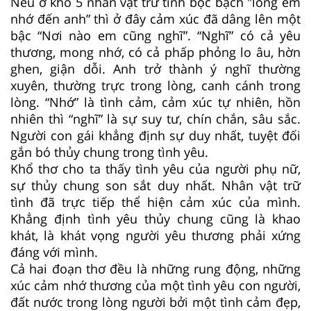
Nếu ở khổ 5 nhân vật trữ tình bộc bạch "lòng em
nhớ đến anh” thì ở đây cảm xúc đã dâng lên một
bậc “Nơi nào em cũng nghĩ”. “Nghĩ” có cả yêu
thương, mong nhớ, có cả phấp phỏng lo âu, hờn
ghen, giận dỗi. Anh trở thành ý nghĩ thường
xuyên, thường trực trong lòng, canh cánh trong
lòng. “Nhớ” là tình cảm, cảm xúc tự nhiên, hồn
nhiên thì “nghĩ” là sự suy tư, chín chắn, sâu sắc.
Người con gái khẳng định sự duy nhất, tuyệt đối
gắn bó thủy chung trong tình yêu.
Khổ thơ cho ta thấy tình yêu của người phụ nữ,
sự thủy chung son sắt duy nhất. Nhân vật trữ
tình đã trực tiếp thể hiện cảm xúc của mình.
Khẳng định tình yêu thủy chung cũng là khao
khát, là khát vọng người yêu thương phải xứng
đáng với mình.
Cả hai đoạn thơ đều là những rung động, những
xúc cảm nhớ thương của một tình yêu con người,
đất nước trong lòng người bởi một tình cảm đẹp,