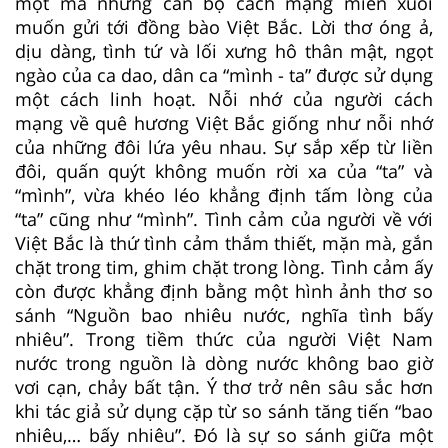
một mà những cán bộ cách mạng miền xuôi
muốn gửi tới đồng bào Việt Bắc. Lời thơ óng ả,
dịu dàng, tình tứ và lối xưng hô thân mật, ngọt
ngào của ca dao, dân ca “mình - ta” được sử dụng
một cách linh hoạt. Nỗi nhớ của người cách
mạng về quê hương Việt Bắc giống như nỗi nhớ
của những đôi lứa yêu nhau. Sự sắp xếp từ liền
đôi, quấn quýt không muốn rời xa của “ta” và
“mình”, vừa khéo léo khẳng định tấm lòng của
“ta” cũng như “mình”. Tình cảm của người về với
Việt Bắc là thứ tình cảm thắm thiết, mặn mà, gắn
chặt trong tim, ghim chặt trong lòng. Tình cảm ấy
còn được khẳng định bằng một hình ảnh thơ so
sánh “Nguồn bao nhiêu nước, nghĩa tình bấy
nhiêu”. Trong tiềm thức của người Việt Nam
nước trong nguồn là dòng nước không bao giờ
vơi cạn, chảy bất tận. Ý thơ trở nên sâu sắc hơn
khi tác giả sử dụng cặp từ so sánh tăng tiến “bao
nhiêu,… bấy nhiêu”. Đó là sự so sánh giữa một