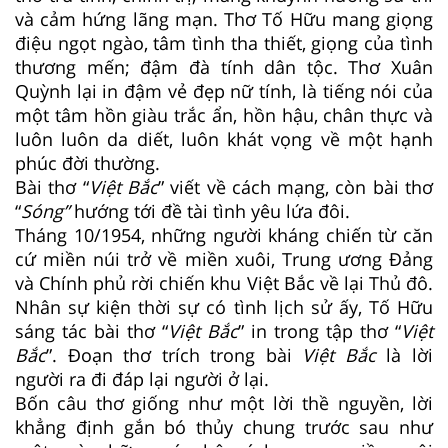
và cảm hứng lãng mạn. Thơ Tố Hữu mang giọng
điệu ngọt ngào, tâm tình tha thiết, giọng của tình
thương mến; đậm đà tính dân tộc. Thơ Xuân
Quỳnh lại in đậm vẻ đẹp nữ tính, là tiếng nói của
một tâm hồn giàu trắc ẩn, hồn hậu, chân thực và
luôn luôn da diết, luôn khát vọng về một hạnh
phúc đời thường.
Bài thơ “
Việt Bắc
” viết về cách mạng, còn bài thơ
“
Sóng”
hướng tới đề tài tình yêu lứa đôi.
Tháng 10/1954, những người kháng chiến từ căn
cứ miền núi trở về miền xuôi, Trung ương Đảng
và Chính phủ rời chiến khu Việt Bắc về lại Thủ đô.
Nhân sự kiện thời sự có tình lịch sử ấy, Tố Hữu
sáng tác bài thơ “
Việt Bắc
” in trong tập thơ “
Việt
Bắc
”. Đoạn thơ trích trong bài
Việt Bắc
là lời
người ra đi đáp lại người ở lại.
Bốn câu thơ giống như một lời thề nguyền, lời
khẳng định gắn bó thủy chung trước sau như