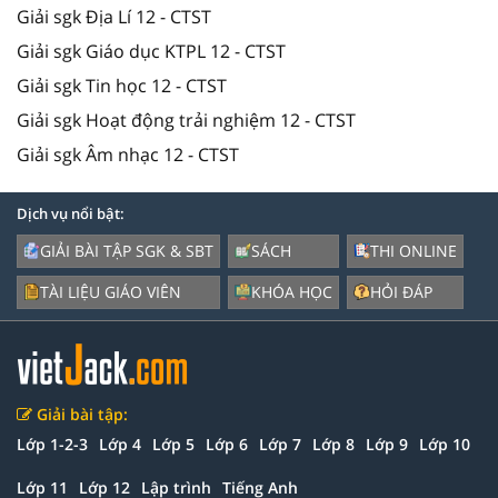
Giải sgk Địa Lí 12 - CTST
Giải sgk Giáo dục KTPL 12 - CTST
Giải sgk Tin học 12 - CTST
Giải sgk Hoạt động trải nghiệm 12 - CTST
Giải sgk Âm nhạc 12 - CTST
Dịch vụ nổi bật:
GIẢI BÀI TẬP SGK & SBT
SÁCH
THI ONLINE
TÀI LIỆU GIÁO VIÊN
KHÓA HỌC
HỎI ĐÁP
Giải bài tập:
Lớp 1-2-3
Lớp 4
Lớp 5
Lớp 6
Lớp 7
Lớp 8
Lớp 9
Lớp 10
Lớp 11
Lớp 12
Lập trình
Tiếng Anh