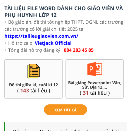
TÀI LIỆU FILE WORD DÀNH CHO GIÁO VIÊN VÀ
PHỤ HUYNH LỚP 12
+ Bộ giáo án, đề thi tốt nghiệp THPT, DGNL các trường
các trường có lời giải chi tiết 2025 tại
https://tailieugiaovien.com.vn/
+ Hỗ trợ zalo:
VietJack Official
+ Tổng đài hỗ trợ đăng ký :
084 283 45 85
Bài giảng Powerpoint Văn,
C
Đề thi giữa kì, cuối kì 12
Sử, Địa 12....
(
143
tài liệu )
(
31
tài liệu )
XEM TẤT CẢ