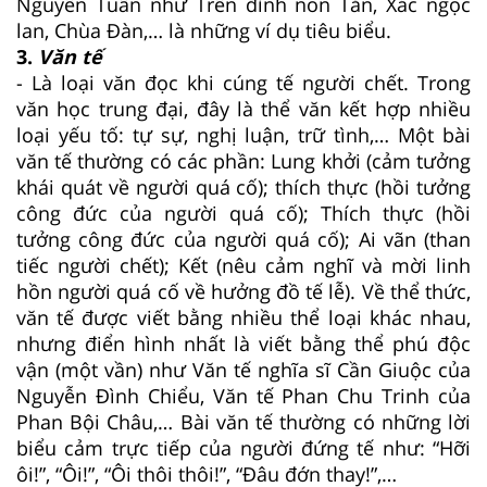
Nguyễn Tuân như Trên đỉnh non Tản, Xác ngọc
lan, Chùa Đàn,… là những ví dụ tiêu biểu.
3.
Văn tế
- Là loại văn đọc khi cúng tế người chết. Trong
văn học trung đại, đây là thể văn kết hợp nhiều
loại yếu tố: tự sự, nghị luận, trữ tình,… Một bài
văn tế thường có các phần: Lung khởi (cảm tưởng
khái quát về người quá cố); thích thực (hồi tưởng
công đức của người quá cố); Thích thực (hồi
tưởng công đức của người quá cố); Ai vãn (than
tiếc người chết); Kết (nêu cảm nghĩ và mời linh
hồn người quá cố về hưởng đồ tế lễ). Về thể thức,
văn tế được viết bằng nhiều thể loại khác nhau,
nhưng điển hình nhất là viết bằng thể phú độc
vận (một vần) như Văn tế nghĩa sĩ Cần Giuộc của
Nguyễn Đình Chiểu, Văn tế Phan Chu Trinh của
Phan Bội Châu,… Bài văn tế thường có những lời
biểu cảm trực tiếp của người đứng tế như: “Hỡi
ôi!”, “Ôi!”, “Ôi thôi thôi!”, “Đâu đớn thay!”,…