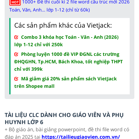
1000+ Đề thi cuối kì 2 file word cấu trúc mới 2026
HOT
Toán, Văn, Anh... lớp 1-12 (chỉ từ 60k)
Các sản phẩm khác của Vietjack:
Combo 3 khóa học Toán - Văn - Anh (2026)
lớp 1-12 chỉ với 250k
Phòng luyện 1000 đề VIP ĐGNL các trường
ĐHQGHN, Tp.HCM, Bách Khoa, tốt nghiệp THPT
chỉ với 399k
Mã giảm giá 20% sản phẩm sách VietJack
trên Shopee mall
TÀI LIỆU CLC DÀNH CHO GIÁO VIÊN VÀ PHỤ
HUYNH LỚP 6
+ Bộ giáo án, bài giảng powerpoint, đề thi file word có
đáp án 2025 tại
https://tailieugiaovien.com.vn/