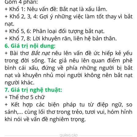
Gồm 4 phần:
+ Khổ 1: Nêu vấn đề: Bắt nạt là xấu lắm.
+ Khổ 2, 3, 4: Gợi ý những việc làm tốt thay vì bắt
nạt.
+ Khổ 5, 6: Phân loại đối tượng bắt nạt.
+ Khổ 7, 8: Lời khuyên răn, liên hệ bản thân.
6. Giá trị nội dung:
+
Bài thơ
Bắt nạt
nêu lên vấn đề ức hiếp kẻ yếu
trong đời sống. Tác giả nêu lên quan điểm phê
bình cái xấu, đứng về phía những người bị bắt
nạt và khuyên nhủ mọi người không nên bắt nạt
người khác.
7. Giá trị nghệ thuật:
+
Thể thơ 5 chữ
+ Kết hợp các biện pháp tu từ điệp ngữ, so
sánh,... cùng lối thơ trong trẻo, tươi vui, hóm hỉnh
khi nói về vấn đề nghiêm trọng.
QUẢNG CÁO