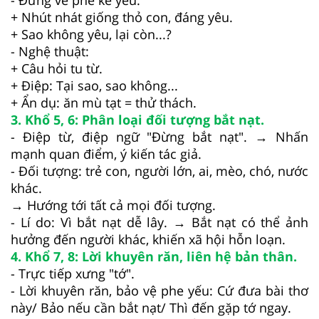
- Đứng về phe kẻ yếu:
+ Nhút nhát giống thỏ con, đáng yêu.
+ Sao không yêu, lại còn...?
- Nghệ thuật:
+ Câu hỏi tu từ.
+ Điệp: Tại sao, sao không...
+ Ẩn dụ: ăn mù tạt = thử thách.
3. Khổ 5, 6: Phân loại đối tượng bắt nạt.
- Điệp từ, điệp ngữ "Đừng bắt nạt". → Nhấn
mạnh quan điểm, ý kiến tác giả.
- Đối tượng: trẻ con, người lớn, ai, mèo, chó, nước
khác.
→ Hướng tới tất cả mọi đối tượng.
- Lí do: Vì bắt nạt dễ lây. → Bắt nạt có thể ảnh
hưởng đến người khác, khiến xã hội hỗn loạn.
4. Khổ 7, 8: Lời khuyên răn, liên hệ bản thân.
- Trực tiếp xưng "tớ".
- Lời khuyên răn, bảo vệ phe yếu: Cứ đưa bài thơ
này/ Bảo nếu cần bắt nạt/ Thì đến gặp tớ ngay.