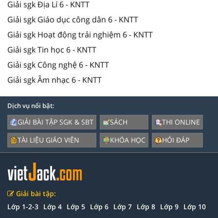
Giải sgk Địa Lí 6 - KNTT
Giải sgk Giáo dục công dân 6 - KNTT
Giải sgk Hoạt động trải nghiệm 6 - KNTT
Giải sgk Tin học 6 - KNTT
Giải sgk Công nghệ 6 - KNTT
Giải sgk Âm nhạc 6 - KNTT
Dịch vụ nổi bật:
GIẢI BÀI TẬP SGK & SBT
SÁCH
THI ONLINE
TÀI LIỆU GIÁO VIÊN
KHÓA HỌC
HỎI ĐÁP
Giải bài tập:
Lớp 1-2-3
Lớp 4
Lớp 5
Lớp 6
Lớp 7
Lớp 8
Lớp 9
Lớp 10