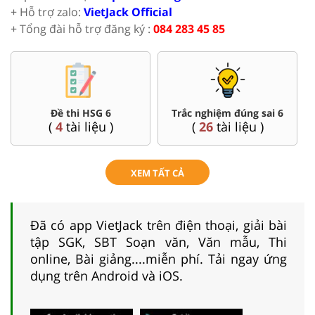
+ Hỗ trợ zalo:
VietJack Official
+ Tổng đài hỗ trợ đăng ký :
084 283 45 85
Đề thi HSG 6
Trắc nghiệm đúng sai 6
(
4
tài liệu )
(
26
tài liệu )
XEM TẤT CẢ
Đã có app VietJack trên điện thoại, giải bài
tập SGK, SBT Soạn văn, Văn mẫu, Thi
online, Bài giảng....miễn phí. Tải ngay ứng
dụng trên Android và iOS.