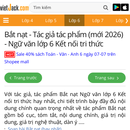
❯
Lớp 3
Lớp 4
Lớp 5
Lớp 6
Lớp 7
Lớp 8
Bắt nạt - Tác giả tác phẩm (mới 2026)
- Ngữ văn lớp 6 Kết nối tri thức
Sale 40% sách Toán - Văn - Anh 6 ngày 07-07 trên
HOT
Shopee mall
Trang trước
Trang sau
Với tác giả, tác phẩm Bắt nạt Ngữ văn lớp 6 Kết
nối tri thức hay nhất, chi tiết trình bày đầy đủ nội
dung chính quan trọng nhất về tác phẩm Bắt nạt
gồm bố cục, tóm tắt, nội dung chính, giá trị nội
dung, giá trị nghệ thuật, dàn ý ....
Soạn bài Bắt nạt (hay nhất)