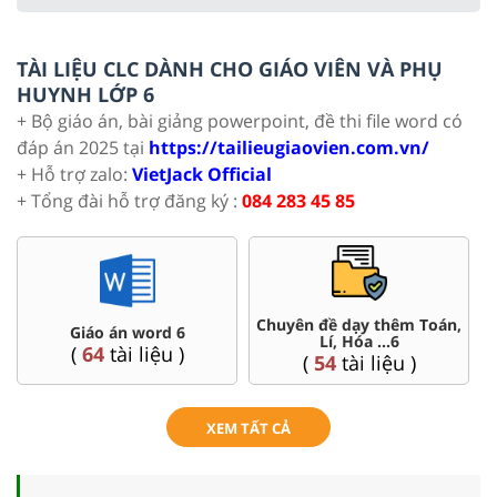
TÀI LIỆU CLC DÀNH CHO GIÁO VIÊN VÀ PHỤ
HUYNH LỚP 6
+ Bộ giáo án, bài giảng powerpoint, đề thi file word có
đáp án 2025 tại
https://tailieugiaovien.com.vn/
+ Hỗ trợ zalo:
VietJack Official
+ Tổng đài hỗ trợ đăng ký :
084 283 45 85
,
Đề thi HSG 6
Trắc nghiệm đúng sai 6
(
4
tài liệu )
(
26
tài liệu )
XEM TẤT CẢ