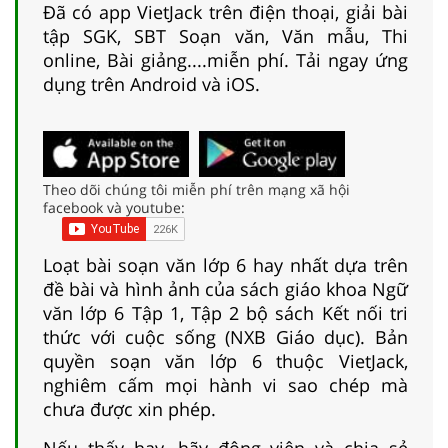
Đã có app VietJack trên điện thoại, giải bài
tập SGK, SBT Soạn văn, Văn mẫu, Thi
online, Bài giảng....miễn phí. Tải ngay ứng
dụng trên Android và iOS.
Theo dõi chúng tôi miễn phí trên mạng xã hội
facebook và youtube:
Loạt bài soạn văn lớp 6 hay nhất dựa trên
đề bài và hình ảnh của sách giáo khoa Ngữ
văn lớp 6 Tập 1, Tập 2 bộ sách Kết nối tri
thức với cuộc sống (NXB Giáo dục). Bản
quyền soạn văn lớp 6 thuộc VietJack,
nghiêm cấm mọi hành vi sao chép mà
chưa được xin phép.
Nếu thấy hay, hãy động viên và chia sẻ