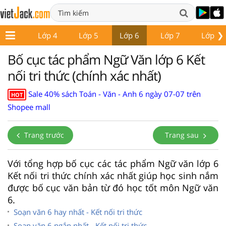
❯
Lớp 3
Lớp 4
Lớp 5
Lớp 6
Lớp 7
Lớp 8
Bố cục tác phẩm Ngữ Văn lớp 6 Kết
nối tri thức (chính xác nhất)
Sale 40% sách Toán - Văn - Anh 6 ngày 07-07 trên
HOT
Shopee mall
Trang trước
Trang sau
Với tổng hợp bố cục các tác phẩm Ngữ văn lớp 6
Kết nối tri thức chính xác nhất giúp học sinh nắm
được bố cục văn bản từ đó học tốt môn Ngữ văn
6.
Soạn văn 6 hay nhất - Kết nối tri thức
Soạn văn 6 ngắn nhất - Kết nối tri thức