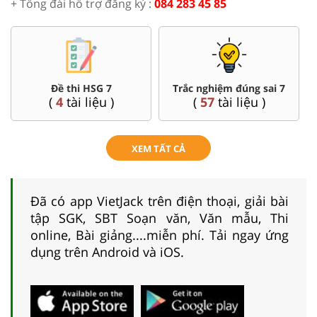
+ Tổng đài hỗ trợ đăng ký :
084 283 45 85
Đề thi HSG 7
Trắc nghiệm đúng sai 7
(
4
tài liệu )
(
57
tài liệu )
XEM TẤT CẢ
Đã có app VietJack trên điện thoại, giải bài
tập SGK, SBT Soạn văn, Văn mẫu, Thi
online, Bài giảng....miễn phí. Tải ngay ứng
dụng trên Android và iOS.