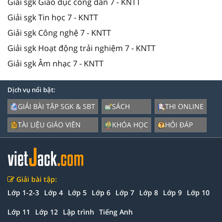
Giải sgk Giáo dục công dân 7 - KNTT
Giải sgk Tin học 7 - KNTT
Giải sgk Công nghệ 7 - KNTT
Giải sgk Hoạt động trải nghiệm 7 - KNTT
Giải sgk Âm nhạc 7 - KNTT
Dịch vụ nổi bật:
GIẢI BÀI TẬP SGK & SBT
SÁCH
THI ONLINE
TÀI LIỆU GIÁO VIÊN
KHÓA HỌC
HỎI ĐÁP
Giải bài tập:
Lớp 1-2-3
Lớp 4
Lớp 5
Lớp 6
Lớp 7
Lớp 8
Lớp 9
Lớp 10
Lớp 11
Lớp 12
Lập trình
Tiếng Anh