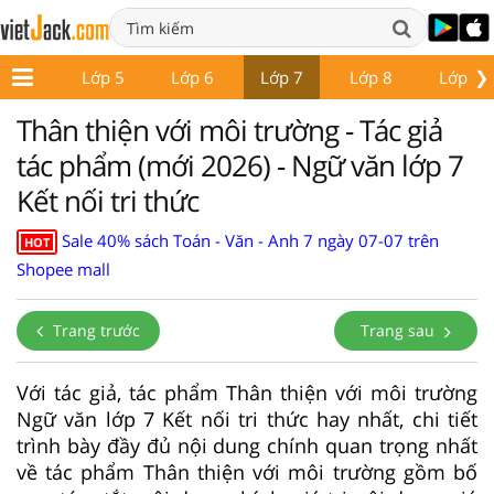
❯
Lớp 4
Lớp 5
Lớp 6
Lớp 7
Lớp 8
Lớp 9
Thân thiện với môi trường - Tác giả
tác phẩm (mới 2026) - Ngữ văn lớp 7
Kết nối tri thức
Sale 40% sách Toán - Văn - Anh 7 ngày 07-07 trên
HOT
Shopee mall
Trang trước
Trang sau
Với tác giả, tác phẩm Thân thiện với môi trường
Ngữ văn lớp 7 Kết nối tri thức hay nhất, chi tiết
trình bày đầy đủ nội dung chính quan trọng nhất
về tác phẩm Thân thiện với môi trường gồm bố