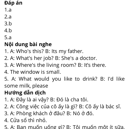
Đáp án
1.a
2.a
3.b
4.b
5.a
Nội dung bài nghe
1. A: Who's this? B: Its my father.
2. A: What's her job? B: She's a doctor.
3. A: Where's the living room? B: It’s there.
4. The window is small.
5. A: What would you like to drink? B: I'd like
some milk, please
Hướng dẫn dịch
1. A: Đây là ai vậy? B: Đó là cha tôi.
2. A: Công việc của cô ấy là gì? B: Cô ấy là bác sĩ.
3. A: Phòng khách ở đâu? B: Nó ở đó.
4. Cửa sổ thì nhỏ.
5. A: Bạn muốn uống gì? B: Tôi muốn một ít sữa,