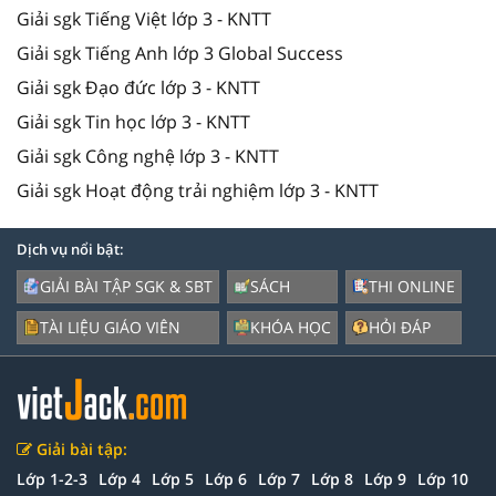
Giải sgk Tiếng Việt lớp 3 - KNTT
Giải sgk Tiếng Anh lớp 3 Global Success
Giải sgk Đạo đức lớp 3 - KNTT
Giải sgk Tin học lớp 3 - KNTT
Giải sgk Công nghệ lớp 3 - KNTT
Giải sgk Hoạt động trải nghiệm lớp 3 - KNTT
Dịch vụ nổi bật:
GIẢI BÀI TẬP SGK & SBT
SÁCH
THI ONLINE
TÀI LIỆU GIÁO VIÊN
KHÓA HỌC
HỎI ĐÁP
Giải bài tập:
Lớp 1-2-3
Lớp 4
Lớp 5
Lớp 6
Lớp 7
Lớp 8
Lớp 9
Lớp 10