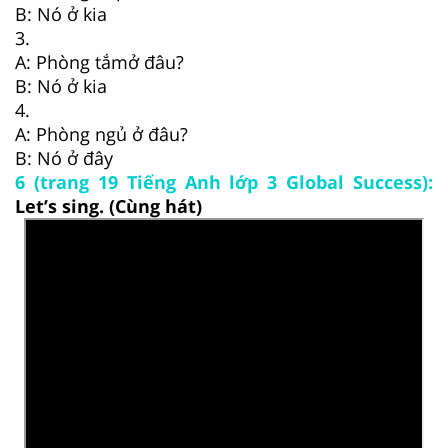
B: Nó ở kia
3.
A: Phòng tắmở đâu?
B: Nó ở kia
4.
A: Phòng ngủ ở đâu?
B: Nó ở đây
6 (trang 19 Tiếng Anh lớp 3 Global Success):
Let’s sing. (Cùng hát)