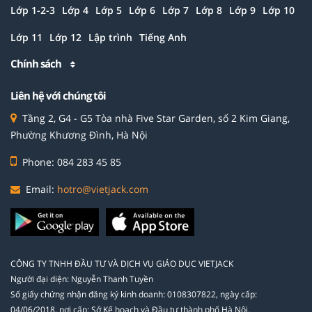
Lớp 1-2-3
Lớp 4
Lớp 5
Lớp 6
Lớp 7
Lớp 8
Lớp 9
Lớp 10
Lớp 11
Lớp 12
Lập trình
Tiếng Anh
Chính sách
Liên hệ với chúng tôi
Tầng 2, G4 - G5 Tòa nhà Five Star Garden, số 2 Kim Giang,
Phường Khương Đình, Hà Nội
Phone: 084 283 45 85
Email:
hotro@vietjack.com
CÔNG TY TNHH ĐẦU TƯ VÀ DỊCH VỤ GIÁO DỤC VIETJACK
Người đại diện: Nguyễn Thanh Tuyền
Số giấy chứng nhận đăng ký kinh doanh: 0108307822, ngày cấp:
04/06/2018, nơi cấp: Sở Kế hoạch và Đầu tư thành phố Hà Nội.