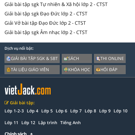
Giải bài tập sgk Tự nhiên & Xã hội lớp 2 - CTST
Giải bài tập sgk Đạo Đức lớp 2 - CTST
Giải Vở bài tập Đạo Đức lớp 2 - CTST
Giải bài tập sgk Âm nhạc lớp 2 - CTST
Dịch vụ nổi bật:
GIẢI BÀI TẬP SGK & SBT
SÁCH
THI ONLINE
TÀI LIỆU GIÁO VIÊN
KHÓA HỌC
HỎI ĐÁP
Giải bài tập:
Lớp 1-2-3
Lớp 4
Lớp 5
Lớp 6
Lớp 7
Lớp 8
Lớp 9
Lớp 10
Lớp 11
Lớp 12
Lập trình
Tiếng Anh
Chính sách