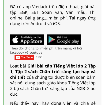
Đã có app VietJack trên điện thoại, giải bài
tập SGK, SBT Soạn văn, Văn mẫu, Thi
online, Bài giảng....miễn phí. Tải ngay ứng
dụng trên Android và iOS.
Theo dõi chúng tôi miễn phí trên mạng xã hội
facebook và youtube:
Loạt bài
Giải bài tập Tiếng Việt lớp 2 Tập
1, Tập 2 sách Chân trời sáng tạo hay và
chi tiết
của chúng tôi được biên soạn bám
sát nội dung sách giáo khoa Tiếng Việt lớp
2 bộ sách Chân trời sáng tạo của NXB Giáo
dục.
Nếu thấy hay, hãy động viên và chia sẻ