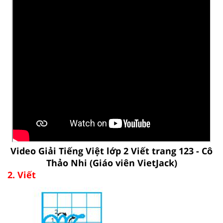
Video Giải Tiếng Việt lớp 2 Viết trang 123 - Cô
Thảo Nhi (Giáo viên VietJack)
2. Viết