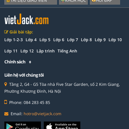
TÀI LIỆU GIÁO VIÊN
KHÓA HỌC
HỎI ĐÁP
Giải bài tập:
Lớp 1-2-3
Lớp 4
Lớp 5
Lớp 6
Lớp 7
Lớp 8
Lớp 9
Lớp 10
Lớp 11
Lớp 12
Lập trình
Tiếng Anh
Chính sách
Liên hệ với chúng tôi
Tầng 2, G4 - G5 Tòa nhà Five Star Garden, số 2 Kim Giang,
Phường Khương Đình, Hà Nội
Phone: 084 283 45 85
Email:
hotro@vietjack.com