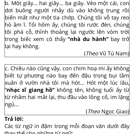
b. Một giây... hai giây... ba giây. Vèo một cái, con
dơi buông người nhảy dù vào không trung rồi
biến mất như một tia chớp. Chúng tôi vỗ tay reo
hò ầm ĩ. Tối hôm ấy, chúng tôi rước đèn, chúng
tôi phá cỗ, thỉnh thoảng lại ngước lên vòm trời
trong biếc xem có thấy
“nhà du hành”
bay trở
lại hay không.
(
Theo
Vũ Tú Nam)
c. Chiều nào cũng vậy, con chim hoạ mi ấy không
biết tự phương nào bay đến đậu trong bụi tầm
xuân ở vườn nhà tôi mà hót... Hót một lúc lâu,
“
nhạc sĩ giang hồ”
không tên, không tuổi ấy từ
từ nhắm hai mắt lại, thu đầu vào lông cổ, im lặng
ngủ...
(
Theo
Ngọc Giao)
Trả lời:
Các từ ngữ in đậm trong mỗi đoạn văn dưới đây
thay thế cho những từ ngữ: