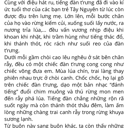
Cùng với điệu hát ru, tiếng đàn t’rưng đã đi vào kí
ức tuổi thơ của các bạn trẻ Tây Nguyên từ lúc còn
được địu trên lưng mẹ. Lớn lên, mỗi bước chân
của họ vào rừng kiếm củi, xuống suối lấy nước, ra
nương trỉa lúa,... đều vấn vương nhịp điệu khi
khoan khi nhặt, khi trầm hùng như tiếng thác đổ,
khi thánh thót, róc rách như suối reo của đàn
t’rưng.
Dưới mỗi gầm chòi cao lêu nghêu ở sát bên chân
rẫy, đều có một chiếc đàn t’rưng cong cong như
chiếc võng đưa em. Mùa lúa chín, trai làng thay
phiên nhau trực ở chòi canh. Chốc chốc, họ lại gõ
trên chiếc đàn t’rưng, dạo một bản nhạc “đánh
tiếng” đuổi chim muông và thú rừng mon men
đến rẫy phá lúa. Tiếng đàn chẳng những rộn rã
suốt ngày mà còn thánh thót thâu đêm, làm ấm
lòng những chàng trai canh rẫy trong rừng khuya
sương lạnh.
Từ buôn này sang buôn khác, ta còn thấy những