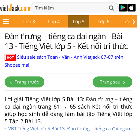
❯
Lớp 2
Lớp 3
Lớp 4
Lớp 5
Lớp 6
Lớp 7
Đàn t'rưng – tiếng ca đại ngàn - Bài
13 - Tiếng Việt lớp 5 - Kết nối tri thức
Siêu sale sách Toán - Văn - Anh Vietjack 07-07 trên
HOT
Shopee mall
Trang trước
Trang sau
Lời giải Tiếng Việt lớp 5 Bài 13: Đàn t'rưng – tiếng
ca đại ngàn trang 61 → 65 sách Kết nối tri thức
giúp học sinh dễ dàng làm bài tập Tiếng Việt lớp
5 Tập 2 Bài 13.
VBT Tiếng Việt lớp 5 Bài 13: Đàn t'rưng – tiếng ca đại ngàn