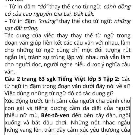
– Từ in đậm
“đó”
thay thế cho từ ngữ:
cánh đồng
cỏ của cao nguyên Gia Lai, Đắk Lắk.
– Từ in đậm
“chúng”
thay thế cho từ ngữ:
những
vạt đất trũng
.
Tác dụng của việc thay thay thế từ ngữ trong
đoạn văn giúp liên kết các câu văn với nhau, làm
cho những từ ngữ cùng chỉ một đối tượng rút
ngắn lại, tránh sự trùng lặp với nhau mà vẫn làm
cho người đọc, người nghe hiểu được ý nghĩa câu
văn.
Câu 2 trang 63 sgk Tiếng Việt lớp 5 Tập 2:
Các
từ ngữ in đậm trong đoạn văn dưới đây nói về ai?
Việc dùng những từ ngữ đó có tác dụng gì?
Xúc động trước tình cảm của người cha dành cho
con gái và tiếng dương cầm da diết của người
thiếu nữ mù,
Bét-tô-ven
đến bên cây đàn, ngồi
xuống và bắt đầu chơi. Những nốt nhạc ngẫu
hứng vang lên, tràn đầy cảm xúc yêu thương của