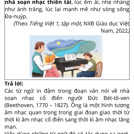
nhà soạn nhạc thiên tài
, lúc êm ái, nhẹ nhàng
như ánh trăng, lúc lại mạnh mẽ như sóng sông
Đa-nuýp.
(
Theo
Tiếng Việt 1, tập một,
NXB Giáo dục Việt
Nam, 2022
)
Trả lời:
Các từ ngữ in đậm trong đoạn văn nói về nhà
soạn nhạc cổ điển người Đức Bét-tô-ven
(Beethoven, 1770 – 1827). Ông là một hình tượng
âm nhạc quan trọng trong giai đoạn giao thời từ
thời kì âm nhạc cổ điển sang thời kì âm nhạc lãng
mạn.
Việc dùng những từ ngữ đó có tác dụng ca ngợi,