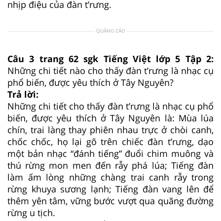
nhịp điệu của đàn t’rưng.
QUẢNG CÁO
Câu 3 trang 62 sgk Tiếng Việt lớp 5 Tập 2:
Những chi tiết nào cho thấy đàn t’rưng là nhạc cụ
phổ biến, được yêu thích ở Tây Nguyên?
Trả lời:
Những chi tiết cho thấy đàn t’rưng là nhạc cụ phổ
biến, được yêu thích ở Tây Nguyên là: Mùa lúa
chín, trai làng thay phiên nhau trực ở chòi canh,
chốc chốc, họ lại gõ trên chiếc đàn t’rưng, dạo
một bản nhạc “đánh tiếng” đuổi chim muông và
thú rừng mon men đến rẫy phá lúa; Tiếng đàn
làm ấm lòng những chàng trai canh rẫy trong
rừng khuya sương lạnh; Tiếng đàn vang lên để
thêm yên tâm, vững bước vượt qua quãng đường
rừng u tịch.