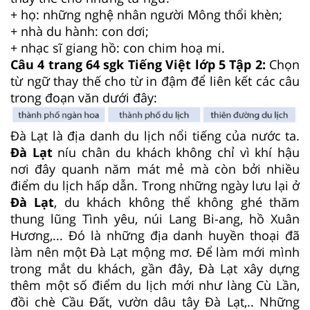
+ họ: những nghệ nhân người Mông thổi khèn;
+ nhà du hành: con dơi;
+ nhạc sĩ giang hồ: con chim hoạ mi.
Câu 4 trang 64 sgk Tiếng Việt lớp 5 Tập 2:
Chọn
từ ngữ thay thế cho từ in đậm để liên kết các câu
trong đoạn văn dưới đây:
Đà Lạt là địa danh du lịch nổi tiếng của nước ta.
Đà Lạt
níu chân du khách không chỉ vì khí hậu
nơi đây quanh năm mát mẻ mà còn bởi nhiều
điểm du lịch hấp dẫn. Trong những ngày lưu lại ở
Đà Lạt
, du khách không thể không ghé thăm
thung lũng Tình yêu, núi Lang Bi-ang, hồ Xuân
Hương,... Đó là những địa danh huyền thoại đã
làm nên một Đà Lạt mộng mơ. Để làm mới mình
trong mắt du khách, gần đây, Đà Lạt xây dựng
thêm một số điểm du lịch mới như làng Cù Lần,
đồi chè Cầu Đất, vườn dâu tây Đà Lạt,.. Những