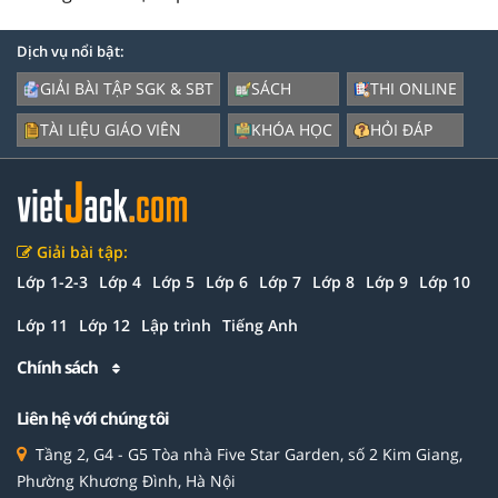
Dịch vụ nổi bật:
GIẢI BÀI TẬP SGK & SBT
SÁCH
THI ONLINE
TÀI LIỆU GIÁO VIÊN
KHÓA HỌC
HỎI ĐÁP
Giải bài tập:
Lớp 1-2-3
Lớp 4
Lớp 5
Lớp 6
Lớp 7
Lớp 8
Lớp 9
Lớp 10
Lớp 11
Lớp 12
Lập trình
Tiếng Anh
Chính sách
Liên hệ với chúng tôi
Tầng 2, G4 - G5 Tòa nhà Five Star Garden, số 2 Kim Giang,
Phường Khương Đình, Hà Nội