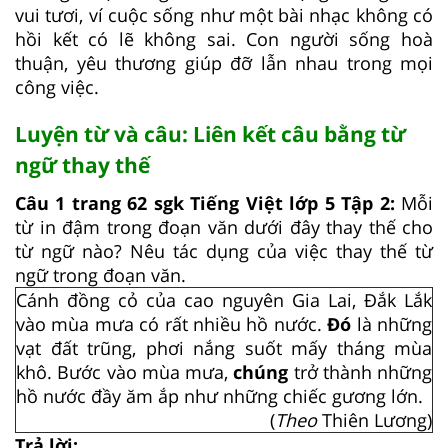
vui tươi, ví cuộc sống như một bài nhạc không có
hồi kết có lẽ không sai. Con người sống hoà
thuận, yêu thương giúp đỡ lẫn nhau trong mọi
công việc.
Luyện từ và câu: Liên kết câu bằng từ
ngữ thay thế
Câu 1 trang 62 sgk Tiếng Việt lớp 5 Tập 2:
Mỗi
từ in đậm trong đoạn văn dưới đây thay thế cho
từ ngữ nào? Nêu tác dụng của việc thay thế từ
ngữ trong đoạn văn.
Cánh đồng cỏ của cao nguyên Gia Lai, Đắk Lắk
vào mùa mưa có rất nhiều hồ nước.
Đó
là những
vạt đất trũng, phơi nắng suốt mấy tháng mùa
khô. Bước vào mùa mưa,
chúng
trở thành những
hồ nước đầy ăm ắp như những chiếc gương lớn.
(
Theo
Thiên Lương)
Trả lời: