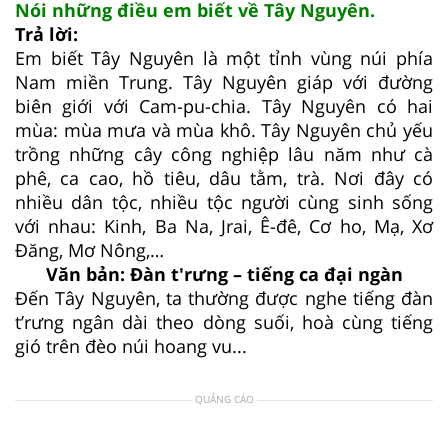
Nói những điều em biết về Tây Nguyên.
Trả lời:
Em biết Tây Nguyên là một tỉnh vùng núi phía
Nam miền Trung. Tây Nguyên giáp với đường
biên giới với Cam-pu-chia. Tây Nguyên có hai
mùa: mùa mưa và mùa khô. Tây Nguyên chủ yếu
trồng những cây công nghiệp lâu năm như cà
phê, ca cao, hồ tiêu, dâu tằm, trà. Nơi đây có
nhiều dân tộc, nhiều tộc người cùng sinh sống
với nhau: Kinh, Ba Na, Jrai, Ê-đê, Cơ ho, Mạ, Xơ
Đăng, Mơ Nông,…
Văn bản: Đàn t'rưng – tiếng ca đại ngàn
Đến Tây Nguyên, ta thường được nghe tiếng đàn
t’rưng ngân dài theo dòng suối, hoà cùng tiếng
gió trên đèo núi hoang vu...
QUẢNG CÁO