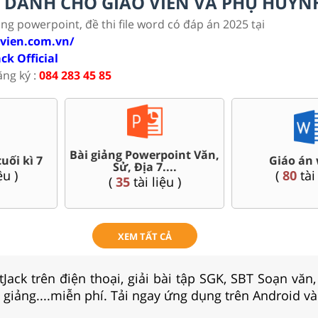
LC DÀNH CHO GIÁO VIÊN VÀ PHỤ HUYN
ảng powerpoint, đề thi file word có đáp án 2025 tại
ovien.com.vn/
ack Official
ăng ký :
084 283 45 85
Bài giảng Powerpoint Văn,
uối kì 7
Giáo án 
Sử, Địa 7....
u )
(
80
tài 
(
35
tài liệu )
XEM TẤT CẢ
Jack trên điện thoại, giải bài tập SGK, SBT Soạn văn
i giảng....miễn phí. Tải ngay ứng dụng trên Android và