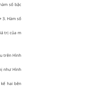
 hàm số bậc
+ 3. Hàm số
iá trị của m
u trên Hình
hị như Hình
 kế hai bên