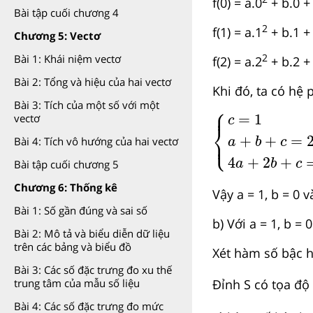
f(0) = a.0
+ b.0 + 
Bài tập cuối chương 4
2
f(1) = a.1
+ b.1 + 
Chương 5: Vectơ
Bài 1: Khái niệm vectơ
2
f(2) = a.2
+ b.2 +
Bài 2: Tổng và hiệu của hai vectơ
Khi đó, ta có hệ
Bài 3: Tích của một số với một
⎧
c
=
1
a
+
b
+
c
=
2
4
⎪
=
1
vectơ
c
⎨
⎩
+
+
=
⎪
Bài 4: Tích vô hướng của hai vectơ
a
b
c
4
+
2
+
a
b
c
Bài tập cuối chương 5
Chương 6: Thống kê
Vậy a = 1, b = 0 v
Bài 1: Số gần đúng và sai số
b) Với a = 1, b = 
Bài 2: Mô tả và biểu diễn dữ liệu
trên các bảng và biểu đồ
Xét hàm số bậc ha
Bài 3: Các số đặc trưng đo xu thế
trung tâm của mẫu số liệu
Đỉnh S có tọa độ
Bài 4: Các số đặc trưng đo mức