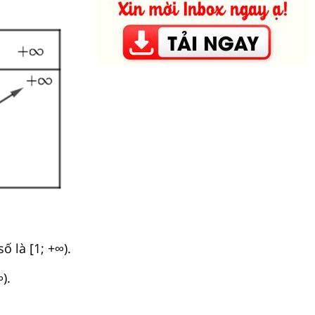
ố là [1; +∞).
).