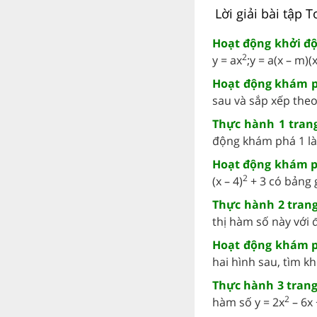
Lời giải bài tập 
Hoạt động khởi độ
2
y = ax
;y = a(x – m)(x 
Hoạt động khám ph
sau và sắp xếp theo 
Thực hành 1 trang
động khám phá 1 là 
Hoạt động khám ph
2
(x – 4)
+ 3 có bảng gi
Thực hành 2 trang
thị hàm số này với đ
Hoạt động khám ph
hai hình sau, tìm k
Thực hành 3 trang 
2
hàm số y = 2x
– 6x 