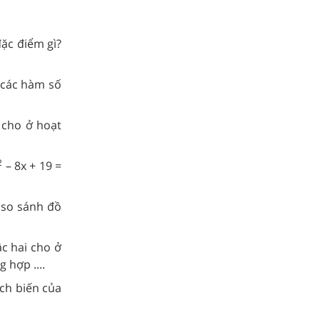
ặc điểm gì?
 các hàm số
cho ở hoạt
2
– 8x + 19 =
i so sánh đồ
c hai cho ở
 hợp ....
ch biến của