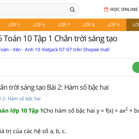
HỌC ONLINE
LỚP 5
LỚP 6
LỚP 7
LỚP 8
LỚP 9
LỚ
6 Toán 10 Tập 1 Chân trời sáng tạo
oán - Văn - Anh 10 Vietjack 07-07 trên Shopee mall
ân trời sáng tạo Bài 2: Hàm số bậc hai
i 2: Hàm số bậc hai
2
oán lớp 10 Tập 1
Cho hàm số bậc hai y = f(x) = ax
+ bx
.
á trị của các hệ số a, b, c.