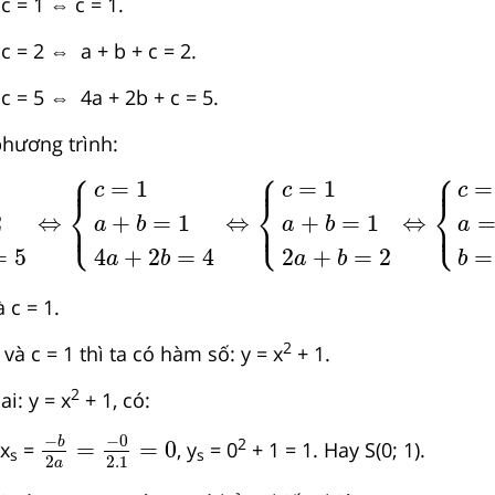
c = 1 ⇔ c = 1.
c = 2 ⇔ a + b + c = 2.
 c = 5 ⇔ 4a + 2b + c = 5.
 phương trình:
⎧
⎧
⎧
a
+
2
b
+
c
=
5
⇔
c
=
1
a
+
b
=
1
4
a
+
2
b
=
4
⇔
c
=
1
a
+
b
=
1
2
⎪
⎪
⎪
=
1
=
1
=
c
c
c
⎨
⎨
⎨
⎩
⎩
⎩
⇔
⇔
⇔
2
+
=
1
+
=
1
⎪
⎪
⎪
a
b
a
b
a
=
5
4
+
2
=
4
2
+
=
2
=
a
b
a
b
b
à c = 1.
2
0 và c = 1 thì ta có hàm số: y = x
+ 1.
2
i: y = x
+ 1, có:
−
b
2
a
=
−
0
2.1
=
0
−
−
0
b
2
=
=
0
 x
=
, y
= 0
+ 1 = 1. Hay S(0; 1).
s
s
2
2.1
a