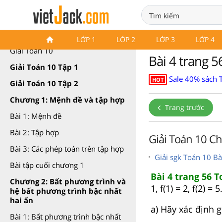
Toán 10 Chân trời sáng tạo
LỚP 1
LỚP 2
LỚP 3
LỚP 4
Giải Toán 10
Bài 4 trang 5
Giải Toán 10 Tập 1
Sale 40% sách T
HOT
Giải Toán 10 Tập 2
Chương 1: Mệnh đề và tập hợp
Trang trước
Bài 1: Mệnh đề
Bài 2: Tập hợp
Giải Toán 10 Ch
Bài 3: Các phép toán trên tập hợp
Giải sgk Toán 10 Bà
Bài tập cuối chương 1
Bài 4 trang 56 T
Chương 2: Bất phương trình và
1, f(1) = 2, f(2) = 5
hệ bất phương trình bậc nhất
hai ẩn
a) Hãy xác định gi
Bài 1: Bất phương trình bậc nhất