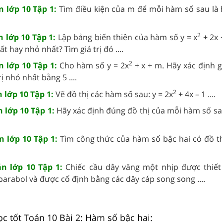
n lớp 10 Tập 1:
Tìm điều kiện của m để mỗi hàm số sau là
2
n lớp 10 Tập 1:
Lập bảng biến thiên của hàm số y = x
+ 2x 
ất hay nhỏ nhất? Tìm giá trị đó ....
2
n lớp 10 Tập 1:
Cho hàm số y = 2x
+ x + m. Hãy xác định g
ị nhỏ nhất bằng 5 ....
2
 lớp 10 Tập 1:
Vẽ đồ thị các hàm số sau: y = 2x
+ 4x – 1 ....
n lớp 10 Tập 1:
Hãy xác định đúng đồ thị của mỗi hàm số sa
n lớp 10 Tập 1:
Tìm công thức của hàm số bậc hai có đồ t
án lớp 10 Tập 1:
Chiếc cầu dây văng một nhịp được thiết
arabol và được cố định bằng các dây cáp song song ....
ọc tốt Toán 10 Bài 2: Hàm số bậc hai: