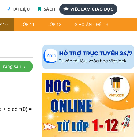
TÀI LIỆU
SÁCH
VIỆC LÀM GIÁO DỤC
P 10
LỚP 11
LỚP 12
GIÁO ÁN - ĐỀ THI
Trang sau
 + c có f(0) =