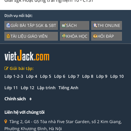
Dịch vụ nổi bật:
GIẢI BÀI TẬP SGK & SBT
SÁCH
THI ONLINE
TÀI LIỆU GIÁO VIÊN
KHÓA HỌC
HỎI ĐÁP
Giải bài tập:
Lớp 1-2-3
Lớp 4
Lớp 5
Lớp 6
Lớp 7
Lớp 8
Lớp 9
Lớp 10
Lớp 11
Lớp 12
Lập trình
Tiếng Anh
Chính sách
Liên hệ với chúng tôi
Tầng 2, G4 - G5 Tòa nhà Five Star Garden, số 2 Kim Giang,
Phường Khương Đình, Hà Nội