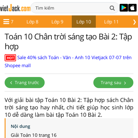
❯
Lớp 7
Lớp 8
Lớp 9
Lớp 10
Lớp 11
Lớ
Toán 10 Chân trời sáng tạo Bài 2: Tập
hợp
Sale 40% sách Toán - Văn - Anh 10 Vietjack 07-07 trên
HOT
Shopee mall
Trang trước
Trang sau
Với giải bài tập Toán 10 Bài 2: Tập hợp sách Chân
trời sáng tạo hay nhất, chi tiết giúp học sinh lớp
10 dễ dàng làm bài tập Toán 10 Bài 2.
Nội dung
Giải Toán 10 trang 16