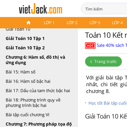
Giải Toán 10 Kết nối tri thức
LỚP 1
LỚP 2
LỚP 3
LỚP 4
Giải Toán 10
Toán 10 Kết n
Giải Toán 10 Tập 1
Sale 40% sách T
HOT
Giải Toán 10 Tập 2
Chương 6: Hàm số, đồ thị và
Trang trước
ứng dụng
Bài 15: Hàm số
Với giải bài tập
Bài 16: Hàm số bậc hai
nhất, chi tiết 
chương 8.
Bài 17: Dấu của tam thức bậc hai
Bài 18: Phương trình quy về
Học tốt Bài tập cuố
phương trình bậc hai
Giải Toán 10 Kết
Bài tập cuối chương VI
Chương 7: Phương pháp tọa độ