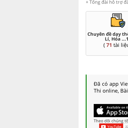
+ Tổng đài hỗ trợ đ
Chuyên đề dạy thêm Toán,
Đề thi HSG 10
Lí, Hóa ...10
(
8
tài liệu )
(
71
tài liệu )
Đã có app Viet
Thi online, Bà
Theo dõi chúng tô