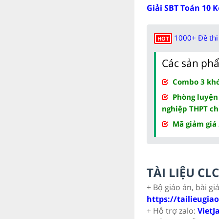
Giải SBT Toán 10 Kế
1000+ Đề thi 
HOT
Các sản phẩ
Combo 3 khóa
Phòng luyện
nghiệp THPT ch
Mã giảm giá
TÀI LIỆU C
+ Bộ giáo án, bài gi
https://tailieugia
+ Hỗ trợ zalo:
VietJ