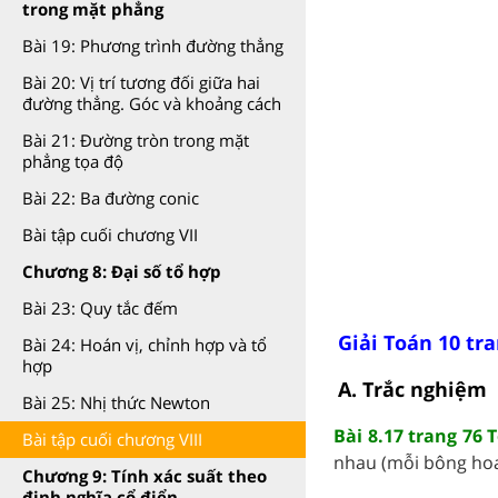
trong mặt phẳng
Bài 19: Phương trình đường thẳng
Bài 20: Vị trí tương đối giữa hai
đường thẳng. Góc và khoảng cách
Bài 21: Đường tròn trong mặt
phẳng tọa độ
Bài 22: Ba đường conic
Bài tập cuối chương VII
Chương 8: Đại số tổ hợp
Bài 23: Quy tắc đếm
Giải Toán 10 tra
Bài 24: Hoán vị, chỉnh hợp và tổ
hợp
A. Trắc nghiệm
Bài 25: Nhị thức Newton
Bài 8.17 trang 76 
Bài tập cuối chương VIII
nhau (mỗi bông hoa 
Chương 9: Tính xác suất theo
định nghĩa cổ điển