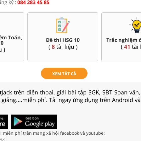
ăng ký :
084 283 45 85
Trắc nghiệm đúng sai 10
Đề thi giữa kì, cu
(
41
tài liệu )
(
254
tài liệ
XEM TẤT CẢ
Jack trên điện thoại, giải bài tập SGK, SBT Soạn văn
i giảng....miễn phí. Tải ngay ứng dụng trên Android và
i miễn phí trên mạng xã hội facebook và youtube: