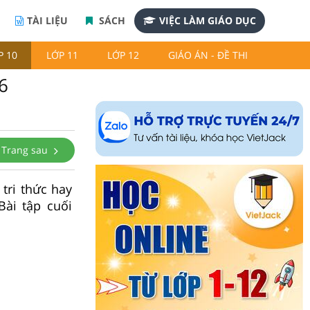
TÀI LIỆU
SÁCH
VIỆC LÀM GIÁO DỤC
P 10
LỚP 11
LỚP 12
GIÁO ÁN - ĐỀ THI
6
Trang sau
 tri thức hay
Bài tập cuối