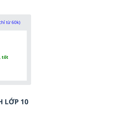
chỉ từ 60k)
 tốt
H LỚP 10