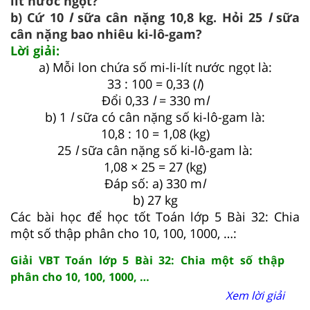
lít nước ngọt?
b) Cứ 10
l
sữa cân nặng 10,8 kg. Hỏi 25
l
sữa
cân nặng bao nhiêu ki-lô-gam?
Lời giải:
a) Mỗi lon chứa số mi-li-lít nước ngọt là:
33 : 100 = 0,33 (
l
)
Đổi 0,33
l
= 330 m
l
b) 1
l
sữa có cân nặng số ki-lô-gam là:
10,8 : 10 = 1,08 (kg)
25
l
sữa cân nặng số ki-lô-gam là:
1,08 × 25 = 27 (kg)
Đáp số: a) 330 m
l
b) 27 kg
Các bài học để học tốt Toán lớp 5 Bài 32: Chia
một số thập phân cho 10, 100, 1000, …:
Giải VBT Toán lớp 5 Bài 32: Chia một số thập
phân cho 10, 100, 1000, …
Xem lời giải