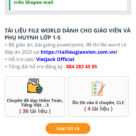
trên Shopee mall
TÀI LIỆU FILE WORLD DÀNH CHO GIÁO VIÊN VÀ
PHỤ HUYNH LỚP 1-5
+ Bộ giáo án, bài giảng powerpoint, đề thi file word có
đáp án 2025 tại
https://tailieugiaovien.com.vn/
+ Hỗ trợ zalo:
VietJack Official
+ Tổng đài hỗ trợ đăng ký :
084 283 45 85
Chuyên đề dạy thêm Toán,
Ôn thi vào 6 chuyên, CLC
Tiếng Việt ...5
(
4
tài liệu )
(
36
tài liệu )
XEM TẤT CẢ