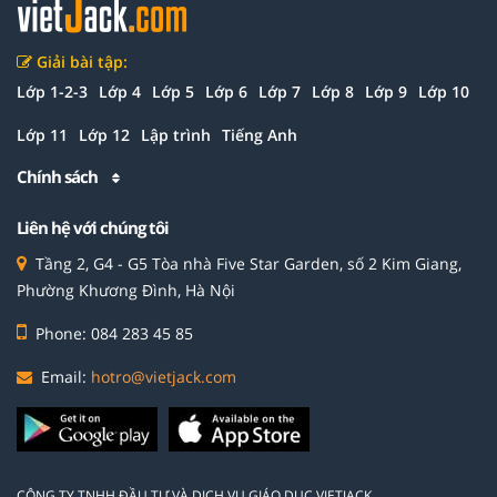
Giải bài tập:
Lớp 1-2-3
Lớp 4
Lớp 5
Lớp 6
Lớp 7
Lớp 8
Lớp 9
Lớp 10
Lớp 11
Lớp 12
Lập trình
Tiếng Anh
Chính sách
Liên hệ với chúng tôi
Tầng 2, G4 - G5 Tòa nhà Five Star Garden, số 2 Kim Giang,
Phường Khương Đình, Hà Nội
Phone: 084 283 45 85
Email:
hotro@vietjack.com
CÔNG TY TNHH ĐẦU TƯ VÀ DỊCH VỤ GIÁO DỤC VIETJACK