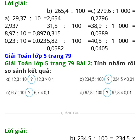
Lời giải:
b) 265,4 : 100 =
c) 279,6 : 1 000 =
a) 29,37 : 10 =
2,654
0,2796
2,937
31,5 : 100 =
38,9 : 1 000 =
8,97 : 10 = 0,897
0,315
0,0389
0,23 : 10 = 0,023
5,82 : 100 =
40,5 : 1 000 =
0,0582
0,0405
Giải Toán lớp 5 trang 79
Giải Toán lớp 5 trang 79 Bài 2:
Tính nhẩm rồi
so sánh kết quả:
QUẢNG CÁO
Lời giải:
b) 234,5 : 100 = 234,5 ×