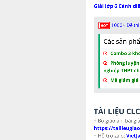
Giải lớp 6 Cánh di
1000+ Đề thi 
HOT
Các sản phẩ
Combo 3 khóa
Phòng luyện
nghiệp THPT ch
Mã giảm giá
TÀI LIỆU C
+ Bộ giáo án, bài gi
https://tailieugia
+ Hỗ trợ zalo:
VietJ