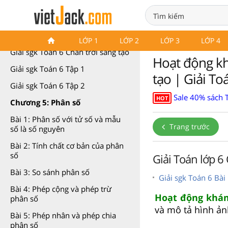
Toán 6 Chân trời sáng tạo
LỚP 1
LỚP 2
LỚP 3
LỚP 4
Giải sgk Toán 6 Chân trời sáng tạo
Hoạt động kh
Giải sgk Toán 6 Tập 1
tạo | Giải To
Giải sgk Toán 6 Tập 2
Sale 40% sách 
HOT
Chương 5: Phân số
Bài 1: Phân số với tử số và mẫu
Trang trước
số là số nguyên
Bài 2: Tính chất cơ bản của phân
số
Giải Toán lớp 6
Bài 3: So sánh phân số
Giải sgk Toán 6 Bà
Bài 4: Phép cộng và phép trừ
Hoạt động khám
phân số
và mô tả hình ản
Bài 5: Phép nhân và phép chia
phân số