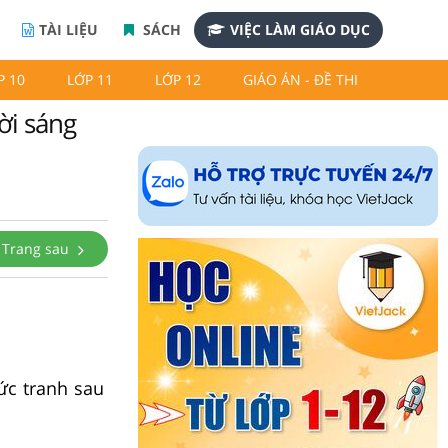
TÀI LIỆU
SÁCH
VIỆC LÀM GIÁO DỤC
P 10
LỚP 11
LỚP 12
GIÁO ÁN - ĐỀ THI
ời sáng
Trang sau
ức tranh sau