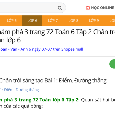
HỌC ONLINE
LỚP 5
LỚP 6
LỚP 7
LỚP 8
LỚP 9
LỚ
ám phá 3 trang 72 Toán 6 Tập 2 Chân tr
án lớp 6
Toán - Văn - Anh 6 ngày 07-07 trên Shopee mall
 Chân trời sáng tạo Bài 1: Điểm. Đường thẳng
i 1: Điểm. Đường thẳng
 phá 3 trang 72 Toán lớp 6 Tập 2:
Quan sát hai b
h của các quả bóng: