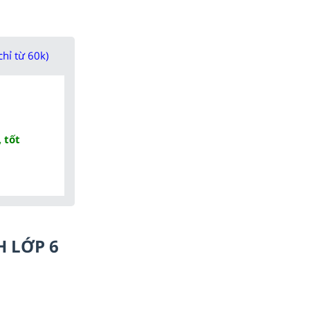
chỉ từ 60k)
 tốt
H LỚP 6