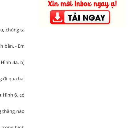
u, chúng ta
nh bên. - Em
Hình 4a. b)
 đi qua hai
ư Hình 6, có
g thẳng nào
 trong hình