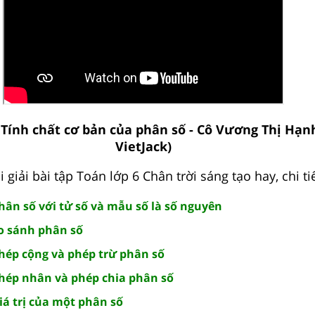
: Tính chất cơ bản của phân số - Cô Vương Thị Hạn
VietJack)
giải bài tập Toán lớp 6 Chân trời sáng tạo hay, chi ti
Phân số với tử số và mẫu số là số nguyên
So sánh phân số
Phép cộng và phép trừ phân số
 Phép nhân và phép chia phân số
Giá trị của một phân số