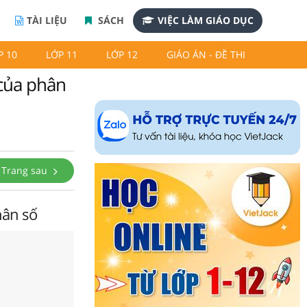
TÀI LIỆU
SÁCH
VIỆC LÀM GIÁO DỤC
P 10
LỚP 11
LỚP 12
GIÁO ÁN - ĐỀ THI
 của phân
Trang sau
hân số