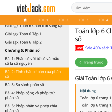
Toán 6 Chân trời sáng tạo
LỚP 1
LỚP 2
LỚP 3
LỚP 4
Giải sgk Toán 6 Chân trời sáng tạo
Toán lớp 6 Ch
Giải sgk Toán 6 Tập 1
số
Giải sgk Toán 6 Tập 2
Sale 40% sách 
HOT
Chương 5: Phân số
Bài 1: Phân số với tử số và mẫu
Trang trước
số là số nguyên
Bài 2: Tính chất cơ bản của phân
số
Giải Toán lớp 6
Bài 3: So sánh phân số
Nội dung
Bài 4: Phép cộng và phép trừ
phân số
Toán lớp 6 trang 1
Toán lớp 6 trang 1
Bài 5: Phép nhân và phép chia
phân số