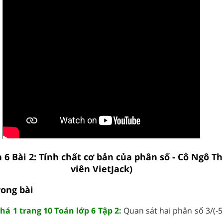
 6 Bài 2: Tính chất cơ bản của phân số - Cô Ngô Th
viên VietJack)
rong bài
á 1 trang 10 Toán lớp 6 Tập 2:
Quan sát hai phân số 3/(-5)
....