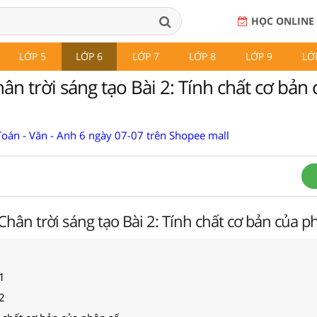
HỌC ONLINE
LỚP 5
LỚP 6
LỚP 7
LỚP 8
LỚP 9
LỚ
ân trời sáng tạo Bài 2: Tính chất cơ bản
Toán - Văn - Anh 6 ngày 07-07 trên Shopee mall
 Chân trời sáng tạo Bài 2: Tính chất cơ bản của p
1
2