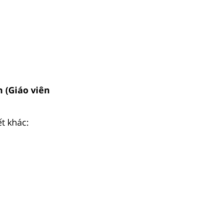
h (Giáo viên
ết khác: