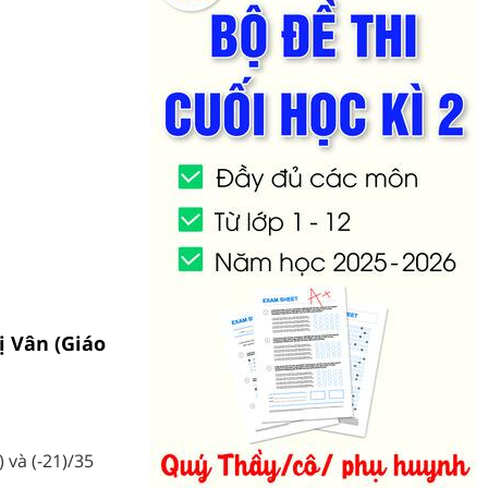
ị Vân (Giáo
 và (-21)/35