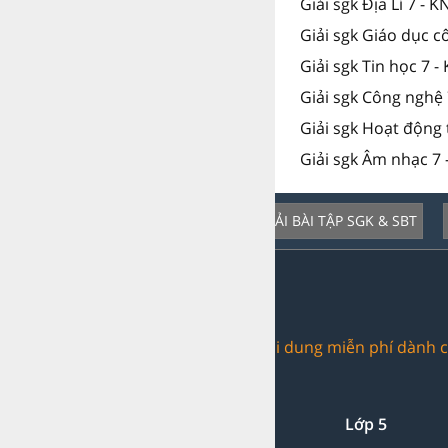
Giải sgk Địa Lí 7 - K
Giải sgk Giáo dục c
Giải sgk Tin học 7 -
Giải sgk Công nghệ 
Giải sgk Hoạt động 
Giải sgk Âm nhạc 7 
GIẢI BÀI TẬP SGK & SBT
Dịch vụ nổi bật:
Trang web chia sẻ nội dung miễn phí dành c
Giải bài tập:
Lớp 1-2-3
Lớp 4
Lớp 5