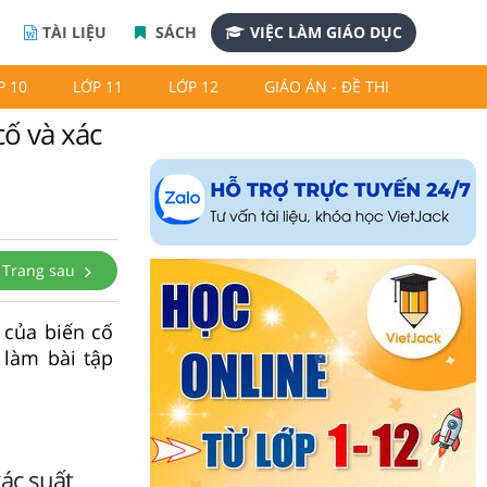
TÀI LIỆU
SÁCH
VIỆC LÀM GIÁO DỤC
P 10
LỚP 11
LỚP 12
GIÁO ÁN - ĐỀ THI
cố và xác
Trang sau
 của biến cố
 làm bài tập
xác suất