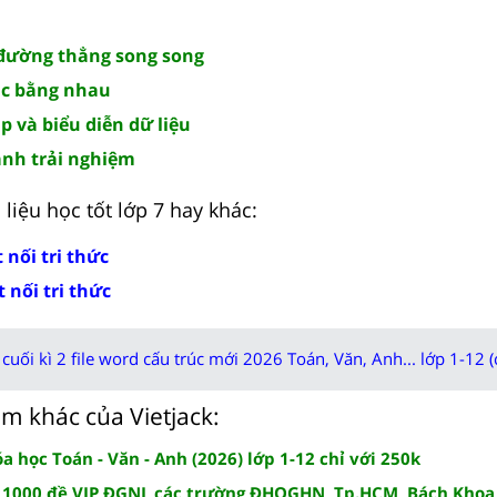
 đường thẳng song song
ác bằng nhau
 và biểu diễn dữ liệu
ành trải nghiệm
liệu học tốt lớp 7 hay khác:
 nối tri thức
 nối tri thức
cuối kì 2 file word cấu trúc mới 2026 Toán, Văn, Anh... lớp 1-12 (
m khác của Vietjack:
 học Toán - Văn - Anh (2026) lớp 1-12 chỉ với 250k
 1000 đề VIP ĐGNL các trường ĐHQGHN, Tp.HCM, Bách Khoa,