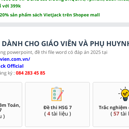
ỉ với 399k
 20% sản phẩm sách VietJack trên Shopee mall
LC DÀNH CHO GIÁO VIÊN VÀ PHỤ HUYN
ảng powerpoint, đề thi file word có đáp án 2025 tại
ovien.com.vn/
ack Official
ăng ký :
084 283 45 85
Bài giảng Powerpoint Văn,
 kì, cuối kì 7
Giá
Sử, Địa 7....
ài liệu )
(
8
(
35
tài liệu )