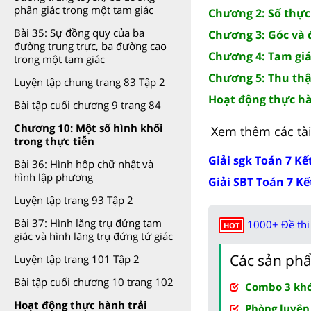
phân giác trong một tam giác
Chương 2: Số thực
Bài 35: Sự đồng quy của ba
Chương 3: Góc và
đường trung trực, ba đường cao
Chương 4: Tam gi
trong một tam giác
Chương 5: Thu thập
Luyện tập chung trang 83 Tập 2
Hoạt động thực h
Bài tập cuối chương 9 trang 84
Chương 10: Một số hình khối
Xem thêm các tài 
trong thực tiễn
Giải sgk Toán 7 Kết
Bài 36: Hình hộp chữ nhật và
hình lập phương
Giải SBT Toán 7 Kết
Luyện tập trang 93 Tập 2
Bài 37: Hình lăng trụ đứng tam
1000+ Đề thi 
HOT
giác và hình lăng trụ đứng tứ giác
Các sản phẩ
Luyện tập trang 101 Tập 2
Bài tập cuối chương 10 trang 102
Combo 3 khóa
Hoạt động thực hành trải
Phòng luyện