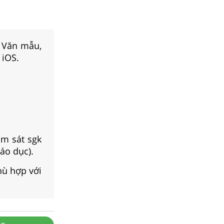
, Văn mẫu,
 iOS.
m sát sgk
áo dục).
hù hợp với