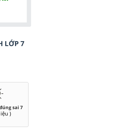
H LỚP 7
Chuyên đề dạy thêm Toán,
o án word 7
Lí, Hóa ...7
0
tài liệu )
(
58
tài liệu )