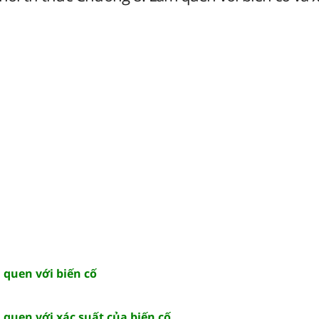
 quen với biến cố
 quen với xác suất của biến cố