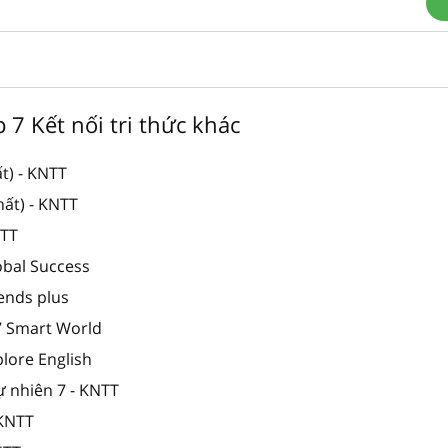
p 7 Kết nối tri thức khác
t) - KNTT
hất) - KNTT
NTT
obal Success
iends plus
 7 Smart World
plore English
ự nhiên 7 - KNTT
 KNTT