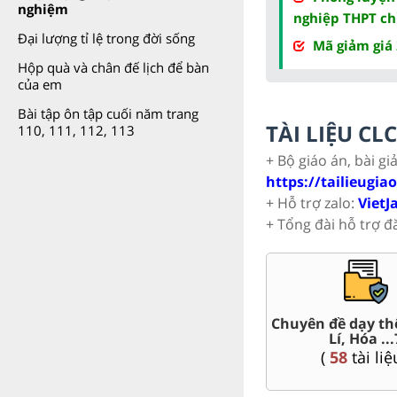
nghiệm
nghiệp THPT ch
Đại lượng tỉ lệ trong đời sống
Mã giảm giá
Hộp quà và chân đế lịch để bàn
của em
Bài tập ôn tập cuối năm trang
TÀI LIỆU C
110, 111, 112, 113
+ Bộ giáo án, bài gi
https://tailieugia
+ Hỗ trợ zalo:
VietJ
+ Tổng đài hỗ trợ đ
HSG 7
Trắc nghiệm đúng sai 7
Đề thi giữa
iệu )
(
57
tài liệu )
(
167
t