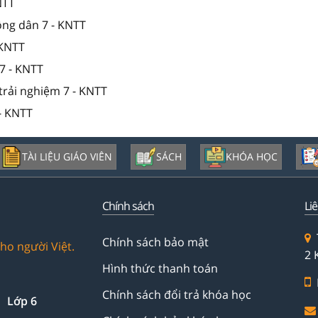
NTT
ông dân 7 - KNTT
 KNTT
7 - KNTT
trải nghiệm 7 - KNTT
- KNTT
TÀI LIỆU GIÁO VIÊN
SÁCH
KHÓA HỌC
Chính sách
Li
Chính sách bảo mật
ho người Việt.
2 
Hình thức thanh toán
Chính sách đổi trả khóa học
Lớp 6