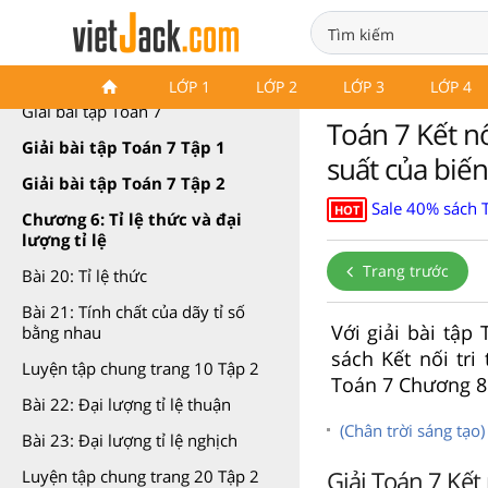
Giải Toán 7 Kết nối tri thức
LỚP 1
LỚP 2
LỚP 3
LỚP 4
Giải bài tập Toán 7
Toán 7 Kết nố
Giải bài tập Toán 7 Tập 1
suất của biến
Giải bài tập Toán 7 Tập 2
Sale 40% sách 
HOT
Chương 6: Tỉ lệ thức và đại
lượng tỉ lệ
Trang trước
Bài 20: Tỉ lệ thức
Bài 21: Tính chất của dãy tỉ số
Với giải bài tập
bằng nhau
sách Kết nối tri
Luyện tập chung trang 10 Tập 2
Toán 7 Chương 8
Bài 22: Đại lượng tỉ lệ thuận
(Chân trời sáng tạo
Bài 23: Đại lượng tỉ lệ nghịch
Giải Toán 7 Kết
Luyện tập chung trang 20 Tập 2