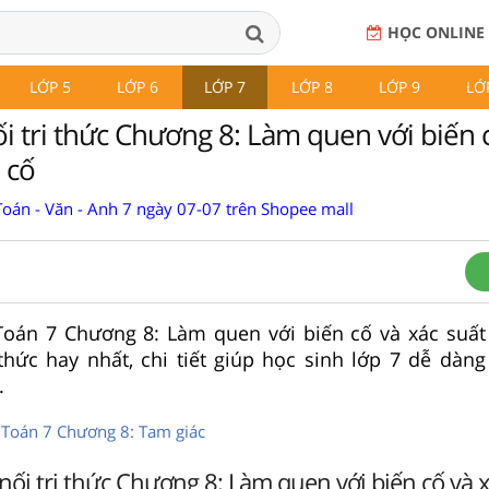
HỌC ONLINE
LỚP 5
LỚP 6
LỚP 7
LỚP 8
LỚP 9
LỚ
i tri thức Chương 8: Làm quen với biến 
 cố
Toán - Văn - Anh 7 ngày 07-07 trên Shopee mall
 Toán 7 Chương 8: Làm quen với biến cố và xác suất
 thức hay nhất, chi tiết giúp học sinh lớp 7 dễ dàng
.
) Toán 7 Chương 8: Tam giác
 nối tri thức Chương 8: Làm quen với biến cố và 