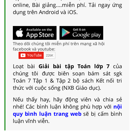
online, Bài giảng....miễn phí. Tải ngay ứng
dụng trên Android và iOS.
Theo dõi chúng tôi miễn phí trên mạng xã hội
facebook và youtube:
Loạt bài
Giải bài tập Toán lớp 7
của
chúng tôi được biên soạn bám sát sgk
Toán 7 Tập 1 & Tập 2 bộ sách Kết nối tri
thức với cuộc sống (NXB Giáo dục).
Nếu thấy hay, hãy động viên và chia sẻ
nhé! Các bình luận không phù hợp với
nội
quy bình luận trang web
sẽ bị cấm bình
luận vĩnh viễn.