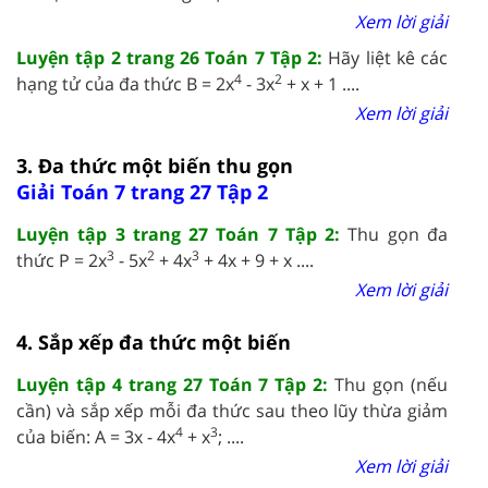
Xem lời giải
Luyện tập 2 trang 26 Toán 7 Tập 2:
Hãy liệt kê các
4
2
hạng tử của đa thức B = 2x
- 3x
+ x + 1 ....
Xem lời giải
3. Đa thức một biến thu gọn
Giải Toán 7 trang 27 Tập 2
Luyện tập 3 trang 27 Toán 7 Tập 2:
Thu gọn đa
3
2
3
thức P = 2x
- 5x
+ 4x
+ 4x + 9 + x ....
Xem lời giải
4. Sắp xếp đa thức một biến
Luyện tập 4 trang 27 Toán 7 Tập 2:
Thu gọn (nếu
cần) và sắp xếp mỗi đa thức sau theo lũy thừa giảm
4
3
của biến: A = 3x - 4x
+ x
; ....
Xem lời giải