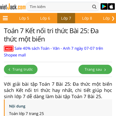
❯
Lớp 4
Lớp 5
Lớp 6
Lớp 7
Lớp 8
Lớp 9
Toán 7 Kết nối tri thức Bài 25: Đa
thức một biến
Sale 40% sách Toán - Văn - Anh 7 ngày 07-07 trên
HOT
Shopee mall
Trang trước
Trang sau
Với giải bài tập Toán 7 Bài 25: Đa thức một biến
sách Kết nối tri thức hay nhất, chi tiết giúp học
sinh lớp 7 dễ dàng làm bài tập Toán 7 Bài 25.
Nội dung
Toán lớp 7 trang 25